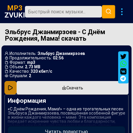
MP3
ZVUKI
Эльбрус Джанмирзоев - С Днём
Главная
Рождения, Мама! скачать
Новинки
Популярная
Исполнитель:
Эльбрус Джанмирзоев
Продолжительность:
02:56
В машину
Формат:
mp3
Объем:
2.73 MB
Качество:
320 кбит/с
Музыка 80х
Слушали:
2
Ремиксы
Скачать
Информация
«С Днём Рождения, Мама!» – одна из трогательных песен
Эльбруса Джанмирзоева, посвящённая особенной фигуре
в жизни каждого человека — маме. Эта композиция
передаёт искренние чувства любви и благодарности,
которые каждый из нас стремится выразить своим
родителям в важные моменты жизни. Песня сочетает в
Читать полностью