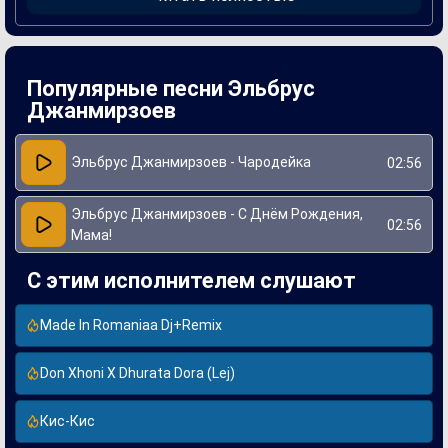
себе мелодичность и глубину текстов, делая её
запоминающейся и трогательной.
Создание этой песни было вдохновлено личным опытом и
воспоминаниями артиста о его матери. Эльбрус
Джанмирзоев вложил в неё свои эмоции и переживания,
Популярные песни Эльбрус
что позволило сделать её близкой многим слушателям.
Эта песня стала не только подарком для мам, но и
Джанмирзоев
поддержкой для всех, кто ценит и любит своих родителей.
Эльбрус Джанмирзоев - Чародейка
02:56
Эльбрус Джанмирзоев - С Днём Рождения,
02:56
Мама!
С этим исполнителем слушают
Made In Romaniaa Dj+Remix
Don Xhoni X Dhurata Dora (Lej)
Кис-Кис