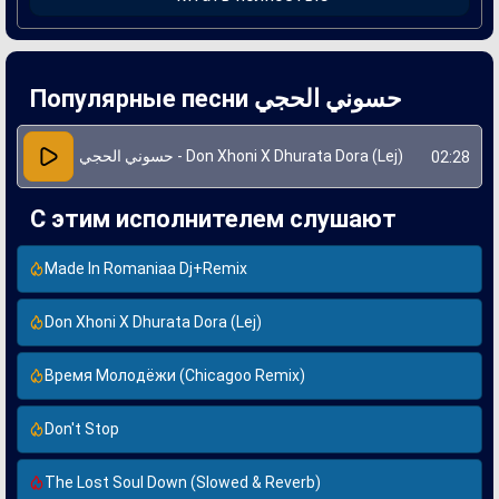
балканского фолка, что делает его уникальным и
привлекательным для широкой аудитории.
Создание "Lej" характеризуется плодотворным
сотрудничеством между артистами, которые в своих
работах стремятся к новаторству и экспериментам. Дон
Популярные песни حسوني الحجي
Хони и Дхурата Дора внесли в песню свое видение, что
позволило достичь гармоничного звучания. Их
взаимодействие подчеркивает талант и стремление к
музыкальному развитию, что делает "Lej" одной из ярких
حسوني الحجي - Don Xhoni X Dhurata Dora (Lej)
02:28
композиций в их карьере.
С этим исполнителем слушают
Made In Romaniaa Dj+Remix
Don Xhoni X Dhurata Dora (Lej)
Время Молодёжи (Chicagoo Remix)
Don't Stop
The Lost Soul Down (Slowed & Reverb)