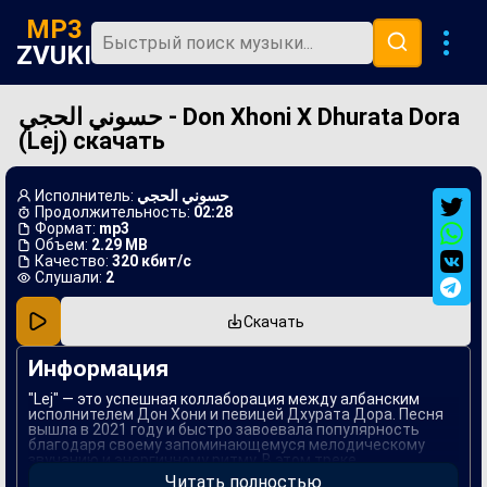
MP3
ZVUKI
حسوني الحجي - Don Xhoni X Dhurata Dora
Главная
(Lej) скачать
Новинки
Популярная
Исполнитель:
حسوني الحجي
Продолжительность:
02:28
В машину
Формат:
mp3
Объем:
2.29 MB
Качество:
320 кбит/с
Музыка 80х
Слушали:
2
Ремиксы
Скачать
Информация
"Lej" — это успешная коллаборация между албанским
исполнителем Дон Хони и певицей Дхурата Дора. Песня
вышла в 2021 году и быстро завоевала популярность
благодаря своему запоминающемуся мелодическому
звучанию и энергичному ритму. В этом треке
смешиваются элементы поп-музыки и традиционного
Читать полностью