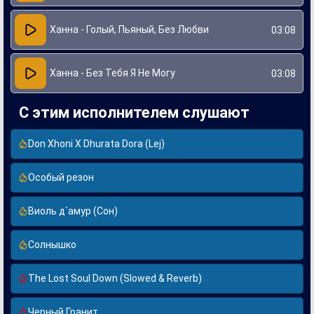
Ханна - Голый, Пьяный, Без Любви
03:08
Ханна - Без Тебя Я Не Могу
03:08
С этим исполнителем слушают
Don Xhoni X Dhurata Dora (Lej)
Особый резон
Виоль д`амур (Сон)
Солнышко
The Lost Soul Down (Slowed & Reverb)
Черный Гранит