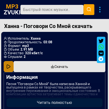
MP3
ZVUKI
Ханна - Поговори Со Мной скачать
Главная
Новинки
Исполнитель:
Ханна
Популярная
Продолжительность:
03:08
Формат:
mp3
Объем:
2.91 MB
В машину
Качество:
320 кбит/с
Слушали:
2
Музыка 80х
Скачать
Ремиксы
Информация
Песня "Поговори Со Мной" была написана Ханной и
выпущена в рамках её творчества, раскрывающего
внутренние переживания и эмоциональные состояния. В
композиции артистка затрагивает темы одиночества и
стремления к искреннему общению, что делает её
близкой многим слушателям.
Читать полностью
Работа над песней началась в условиях глубокого