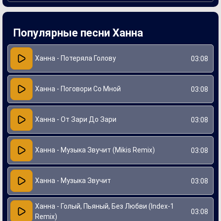
личного осмысления, что позволило создать атмосферу
искренности и уязвимости. Ханна сочетает элементы
поп-музыки с эмоциональной лирикой, что подчеркивает
её уникальный стиль и индивидуальность. "Поговори Со
Популярные песни Ханна
Мной" стала ярким примером того, как артист может
передать свои чувства через музыку, завоевывая сердца
публики.
Ханна - Потеряла Голову
03:08
Ханна - Поговори Со Мной
03:08
Ханна - От Зари До Зари
03:08
Ханна - Музыка Звучит (Mikis Remix)
03:08
Ханна - Музыка Звучит
03:08
Ханна - Голый, Пьяный, Без Любви (Index-1
03:08
Remix)