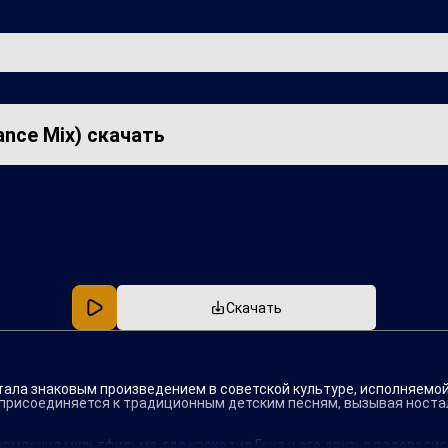
nce Mix) скачать
Популярная
В машину
Скачать
тала знаковым произведением в советской культуре, исполняемой
 присоединяется к традиционным детским песням, вызывая носталь
мления мультфильма, где крокодил Гена и его друзья радовались