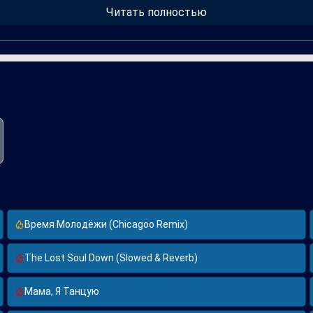
м. В еизу music можно встретить различные ремиксы, в том числ
Читать полностью
ы
Время Молодёжи (Chicagoo Remix)
The Lost Soul Down (Slowed & Reverb)
Мама, Я Танцую