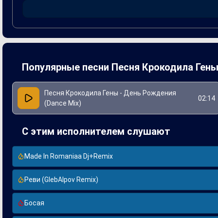
в танцевальном исполнении придают песне уникальный шар
популярности и актуальности в современном контексте.
Популярные песни Песня Крокодила Ген
Песня Крокодила Гены - День Рождения
02:14
(Dance Mix)
С этим исполнителем слушают
Made In Romaniaa Dj+Remix
Реви (GlebAlpov Remix)
Босая