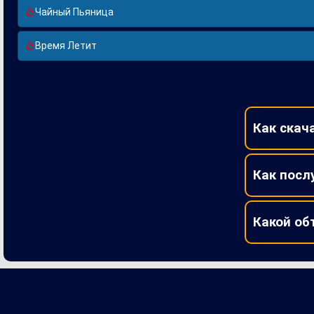
Чайный Пьяница
Время Летит
Как скач
Как посл
Какой об