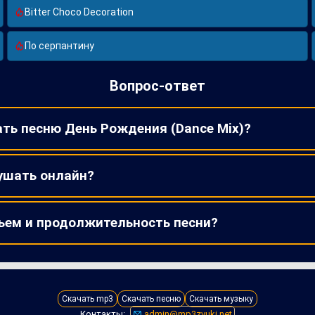
Bitter Choco Decoration
По серпантину
Вопрос-ответ
ать песню День Рождения (Dance Mix)?
ушать онлайн?
ъем и продолжительность песни?
Скачать mp3
Скачать песню
Скачать музыку
Контакты:
admin@mp3zvuki.net