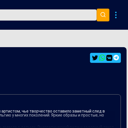
Музыка 80х
Ремиксы
 артистом, чье творчество оставило заметный след в
гию у многих поколений. Яркие образы и простые, но
 вместе с детьми. Энергетический ритм и задорный текст