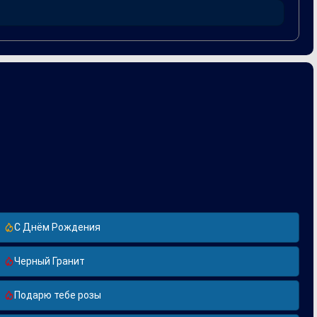
е и Dance Mix, что свидетельствует о ее продолжительной
С Днём Рождения
Черный Гранит
Подарю тебе розы