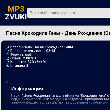
MP3
ZVUKI
Песня Крокодила Гены - День Рождения (Da
Главная
Новинки
Исполнитель:
Песня Крокодила Гены
Продолжительность:
02:14
Формат:
mp3
Объем:
2.08 MB
Качество:
320 кбит/с
Слушали:
2
Информация
Песня "День Рождения" из мультфильма "Крокодил Гена" с
сердцах зрителей. Эта мелодия о радости и праздновании
запоминающиеся слова делают ее доступной и любимой.
Создание "День Рождения" было частью музыкального офор