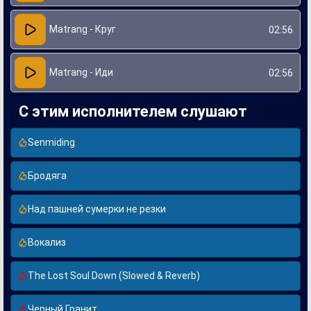
Matrang - Круг
02:56
Matrang - Иди
02:56
С этим исполнителем слушают
Senmiding
Бродяга
Над пашней сумерки не резки
Вокализ
The Lost Soul Down (Slowed & Reverb)
Черный Гранит