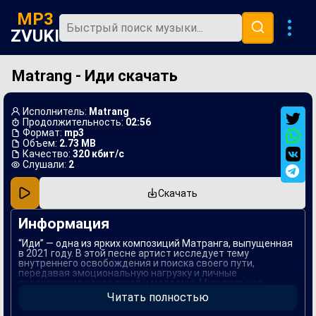
MP3
ZVUKI
Matrang - Иди скачать
Главная
Новинки
Исполнитель:
Matrang
Популярная
Продолжительность:
02:56
Формат:
mp3
Объем:
2.73 MB
В машину
Качество:
320 кбит/с
Слушали:
2
Музыка 80х
Скачать
Ремиксы
Информация
“Иди” — одна из ярких композиций Матранга, выпущенная
в 2021 году. В этой песне артист исследует тему
внутреннего освобождения и поиска своего пути,
передавая эмоциональную нагрузку и личные
переживания через текст и мелодию. Музыкальное
оформление трека сочетает в себе элементы поп и хип-
Читать полностью
хопа, что делает его запоминающимся и многогранным.