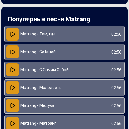
Создание “Иди” стало важным этапом в карьере
Матранга, так как он, по словам артиста, стремился
донести до слушателей свои мысли о любви, расставании
и самоосознании. Песня была написана в творческом
Популярные песни Matrang
порыве, что отразилось в искренности исполнения. Этот
трек быстро завоевал популярность и стал хитом,
подтверждая талант Матранга как композитора и
исполнителя.
Matrang - Там, где
02:56
Matrang - Со Мной
02:56
Matrang - С Самим Собой
02:56
Matrang - Молодость
02:56
Matrang - Медуза
02:56
Matrang - Матранг
02:56