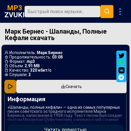
MP3
ZVUKI
Марк Бернес - Шаланды, Полные
Главная
Кефали скачать
Новинки
Популярная
Исполнитель:
Марк Бернес
Продолжительность:
03:08
В машину
Формат:
mp3
Объем:
2.91 MB
Качество:
320 кбит/с
Музыка 80х
Слушали:
2
Ремиксы
Скачать
Информация
«Шаланды, полные кефали» — одна из самых популярных
песен советского эстрадного исполнителя Марка
Бернеса, написанная в 1958 году. Текст песни был создан
поэтом Михаилом Шуфутинским, а музыку к ней сочинил
композитор Исаак Дунаевский. Произведение передает
атмосферу моря и тоски, отражая чувства человека,
Читать полностью