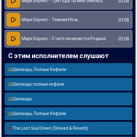
Марк Бернес - Три года ты мне снилась
03:08
Марк Бернес - Темная Ночь
03:08
Марк Бернес - С чего начинается Родина
03:08
С этим исполнителем слушают
Шаланды, Полные Кефали
Шаланды полные кефали
Шаланды
Шаланды, Полные Кефали
The Lost Soul Down (Slowed & Reverb)