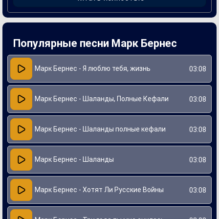
живущего на берегу, и жаждущего простых радостей.
Песня быстро завоевала популярность благодаря своему
мелодичному звучанию и душевному тексту. В ней
прекрасно передана любовь к природе и жизнь на свежем
воздухе. «Шаланды, полные кефали» стала символом
Популярные песни Марк Бернес
романтики морских просторов и искренних стремлений, а
голос Марка Бернеса вложил в нее неподдельные эмоции
и переживания, которое запоминается слушателям на
долгие годы.
Марк Бернес - Я люблю тебя, жизнь
03:08
Марк Бернес - Шаланды, Полные Кефали
03:08
Марк Бернес - Шаланды полные кефали
03:08
Марк Бернес - Шаланды
03:08
Марк Бернес - Хотят Ли Русские Войны
03:08