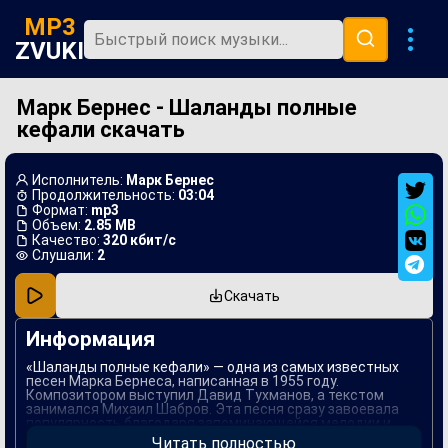
MP3
ZVUKI
Марк Бернес - Шаланды полные
Главная
кефали скачать
Новинки
Популярная
Исполнитель:
Марк Бернес
Продолжительность:
03:04
В машину
Формат:
mp3
Объем:
2.85 MB
Качество:
320 кбит/с
Музыка 80х
Слушали:
2
Ремиксы
Скачать
Информация
«Шаланды полные кефали» — одна из самых известных
песен Марка Бернеса, написанная в 1955 году.
Композитором выступил Давид Тухманов, а текстом
занимался Михаил Шабров. Эта песня сразу завоевала
популярность благодаря запоминающейся мелодии и
яркой лирике, воспевающей любовь к морю и
Читать полностью