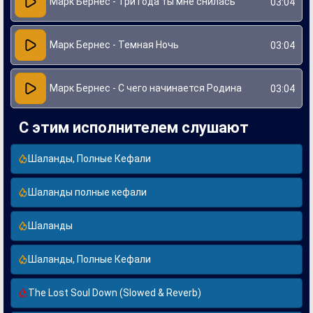
Марк Бернес - Три года ты мне снилась
03:04
Марк Бернес - Темная Ночь
03:04
Марк Бернес - С чего начинается Родина
03:04
С этим исполнителем слушают
Шаланды, Полные Кефали
Шаланды полные кефали
Шаланды
Шаланды, Полные Кефали
The Lost Soul Down (Slowed & Reverb)