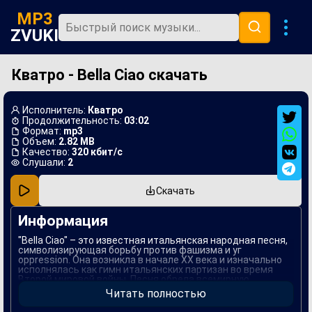
MP3
ZVUKI
Кватро - Bella Ciao скачать
Главная
Новинки
Исполнитель:
Кватро
Популярная
Продолжительность:
03:02
Формат:
mp3
Объем:
2.82 MB
В машину
Качество:
320 кбит/с
Слушали:
2
Музыка 80х
Скачать
Ремиксы
Информация
"Bella Ciao" – это известная итальянская народная песня,
символизирующая борьбу против фашизма и уг
oppression. Она возникла в начале XX века и изначально
исполнялась как гимн итальянских партизан во время
Второй мировой войны. Песня обрела всемирную
известность благодаря своей мощной мелодии и
Читать полностью
содержательным текстам, отражающим дух революции и
свободы.