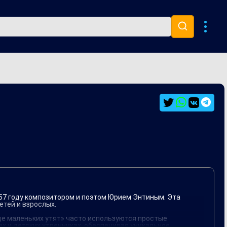
Музыка 80х
Ремиксы
957 году композитором и поэтом Юрием Энтиным. Эта
етей и взрослых.
е маленьких утят» часто используются простые
х и детских утренниках, обеспечивая уникальное