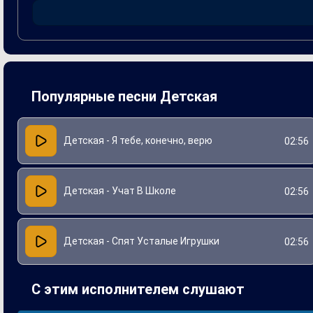
взаимодействие между детьми и взрослыми, способствуе
Популярные песни Детская
Детская - Я тебе, конечно, верю
02:56
Детская - Учат В Школе
02:56
Детская - Спят Усталые Игрушки
02:56
С этим исполнителем слушают