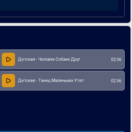
Детская - Человек Собаке Друг
02:56
Детская - Танец Маленьких Утят
02:56