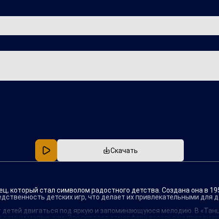
Популярная
В машину
Скачать
ец, который стал символом радостного детства. Создана она в 1
дственность детских игр, что делает их привлекательными для д
 детей двигаться под яркую и запоминающуюся мелодию. В «Танц
 самым маленьким. Это создает атмосферу веселья на праздника