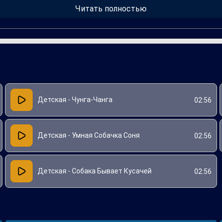
т развитию координации и общему веселью.
Читать полностью
Детская - Чунга-Чанга
02:56
Детская - Умная Собачка Соня
02:56
Детская - Собака Бывает Кусачей
02:56