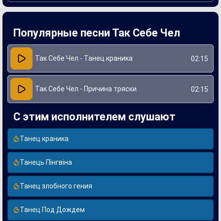
экспериментировал с разнообразными мелодиями и
рифмами, что позволило ему выделиться на фоне других
исполнителей. Лирика "Танца краника" затрагивает темы
непринужденности и радости жизни, что находит отклик у
Популярные песни Так Себе Чел
широкой аудитории. Успех этой песни подтверждает, что
артист способен создавать музыкальные хиты, которое
связывают людей в общении и танцах.
Так Себе Чел - Танец краника
02:15
Так Себе Чел - Причина тряски
02:15
С этим исполнителем слушают
Танец краника
Танець Пінгвіна
Танец злобного гения
Танец Под Дождем