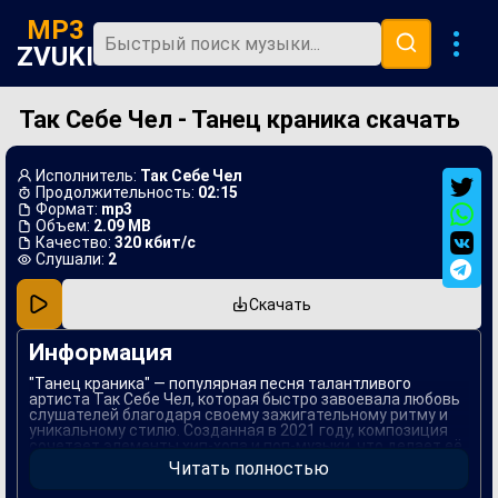
MP3
ZVUKI
Так Себе Чел - Танец краника скачать
Главная
Новинки
Исполнитель:
Так Себе Чел
Популярная
Продолжительность:
02:15
Формат:
mp3
Объем:
2.09 MB
В машину
Качество:
320 кбит/с
Слушали:
2
Музыка 80х
Скачать
Ремиксы
Информация
"Танец краника" — популярная песня талантливого
артиста Так Себе Чел, которая быстро завоевала любовь
слушателей благодаря своему зажигательному ритму и
уникальному стилю. Созданная в 2021 году, композиция
сочетает элементы хип-хопа и поп-музыки, что делает её
запоминающейся и легко танцевальной.
Читать полностью
В процессе создания песни Так Себе Чел