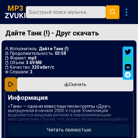
MP3
ZVUKI
Дайте Танк (!) - Друг скачать
Главная
Новинки
Исполнитель:
Дайте Танк (!)
Популярная
Продолжительность:
03:58
Формат:
mp3
Объем:
3.69 MB
В машину
Качество:
320 кбит/с
Слушали:
2
Музыка 80х
Скачать
Ремиксы
Информация
«Танк» — одна из известных песен группы «Друг»,
выпущенная в начале 2000-х годов. Композиция
выделяется мощным ритмом и завораживающим
мелодическим строем, что делает ее запоминающейся и
харизматичной. Текст песни отразает внутренние
конфликты и стремления человека, приглашая
Читать полностью
слушателей задуматься о своих собственных
переживаниях.