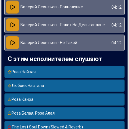
Валерий Леонтьев - Полнолуние
04:12
Валерий Леонтьев - Полет На Дельтаплане
04:12
Валерий Леонтьев - Не Такой
04:12
С этим исполнителем слушают
Роза Чайная
Любовь Настала
Роза Каира
Роза Белая, Роза Алая
The Lost Soul Down (Slowed & Reverb)