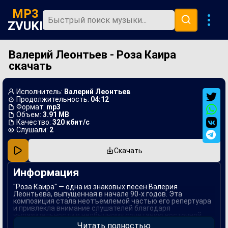
MP3
ZVUKI
Валерий Леонтьев - Роза Каира
Главная
скачать
Новинки
Популярная
Исполнитель:
Валерий Леонтьев
Продолжительность:
04:12
В машину
Формат:
mp3
Объем:
3.91 MB
Качество:
320 кбит/с
Музыка 80х
Слушали:
2
Ремиксы
Скачать
Информация
"Роза Каира" — одна из знаковых песен Валерия
Леонтьева, выпущенная в начале 90-х годов. Эта
композиция стала неотъемлемой частью его репертуара
и привлекла внимание слушателей благодаря
выразительности и необычному сочетанию восточной
мелодики с современными музыкальными элементами.
Читать полностью