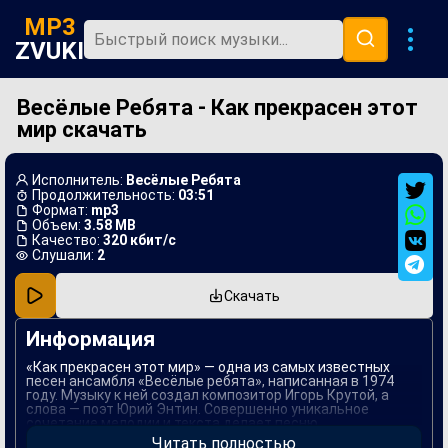
MP3
ZVUKI
Весёлые Ребята - Как прекрасен этот
Главная
мир скачать
Новинки
Популярная
Исполнитель:
Весёлые Ребята
Продолжительность:
03:51
В машину
Формат:
mp3
Объем:
3.58 MB
Качество:
320 кбит/с
Музыка 80х
Слушали:
2
Ремиксы
Скачать
Информация
«Как прекрасен этот мир» — одна из самых известных
песен ансамбля «Весёлые ребята», написанная в 1974
году. Музыку к ней создал композитор Игорь Крутой, а
слова — поэт Юрий Энтин. Совершенно уникальное
сочетание мелодии и текста делает песню
запоминающейся и трогательной, позволяя каждому
Читать полностью