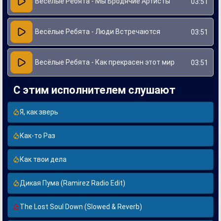
Весёлые Ребята - Мы Бродячие Артисты
03:51
Весёлые Ребята - Люди Встречаются
03:51
Весёлые Ребята - Как прекрасен этот мир
03:51
С этим исполнителем слушают
Я, как зверь
Как-то Раз
Как твои дела
Дикая Пума (Ramirez Radio Edit)
The Lost Soul Down (Slowed & Reverb)