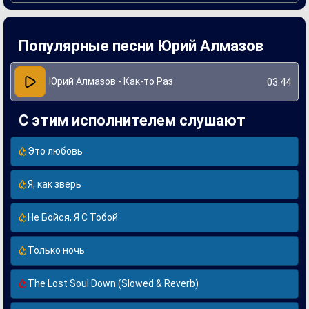
Создание "Как-то раз" стало для Юрия Алмазова важным
этапом в его музыкальной карьере. Он работал над
песней в тесном сотрудничестве с опытными
Популярные песни Юрий Алмазов
композиторами, что позволило добиться гармонии между
текстом и музыкой. Слушатели оценили творческий
подход и эмоциональную насыщенность, что сделало
произведение популярным и востребованным на
Юрий Алмазов - Как-то Раз
03:44
радиостанциях и в музыкальных чартах.
С этим исполнителем слушают
Это любовь
Я, как зверь
Не Бойся, Я С Тобой
Только ночь
The Lost Soul Down (Slowed & Reverb)