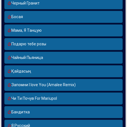
Черный Гранит
Босая
Мама, Я Танцую
Подарю тебе розы
Чайный Пьяница
Қайдасың
Запомни I love You (Amalee Remix)
Чи Ти Почув For Mariupol
Бандитка
Я Русский