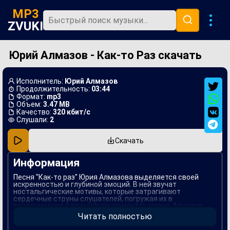
MP3
ZVUKI
Юрий Алмазов - Как-то Раз скачать
Главная
Новинки
Исполнитель:
Юрий Алмазов
Популярная
Продолжительность:
03:44
Формат:
mp3
Объем:
3.47 MB
В машину
Качество:
320 кбит/с
Слушали:
2
Музыка 80х
Скачать
Ремиксы
Информация
Песня "Как-то раз" Юрия Алмазова выделяется своей
искренностью и глубиной эмоций. В ней звучат
ностальгические мотивы, которые затрагивают
сердечные струны слушателей, погружая их в
воспоминания о важнейших моментах жизни. Алмазов
использует мелодичные аккорды и красочные текстовые
Читать полностью
образы, создавая атмосферу, полную романтики и
нежности.