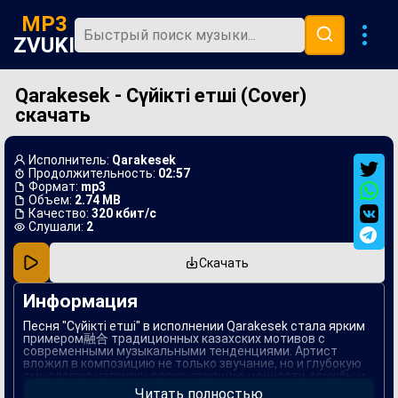
MP3
ZVUKI
Qarakesek - Сүйікті етші (Cover)
Главная
скачать
Новинки
Популярная
Исполнитель:
Qarakesek
Продолжительность:
02:57
В машину
Формат:
mp3
Объем:
2.74 MB
Качество:
320 кбит/с
Музыка 80х
Слушали:
2
Ремиксы
Скачать
Информация
Песня "Сүйікті етші" в исполнении Qarakesek стала ярким
примером融合 традиционных казахских мотивов с
современными музыкальными тенденциями. Артист
вложил в композицию не только звучание, но и глубокую
смысловую нагрузку, раскрывающую ценности дружбы и
взаимопонимания. Музыка создаёт атмосферу уюта и
Читать полностью