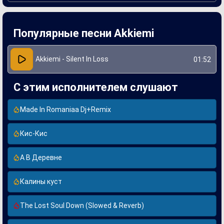
Процесс записи "Silent In Loss" был наполнен
искренностью и эмоциональностью, что позволяет
слушателю ощутить каждую ноту. Akkiemi уделил особое
Популярные песни Akkiemi
внимание атмосфере трека, используя минималистичные
инструменты для создания интимного звучания. Песня
стала настоящим отражением его внутреннего мира и,
благодаря своей универсальности, резонирует с многими
Akkiemi - Silent In Loss
01:52
поклонниками, позволяя им найти утешение в сложные
моменты.
С этим исполнителем слушают
Made In Romaniaa Dj+Remix
Кис-Кис
А В Деревне
Калины куст
The Lost Soul Down (Slowed & Reverb)