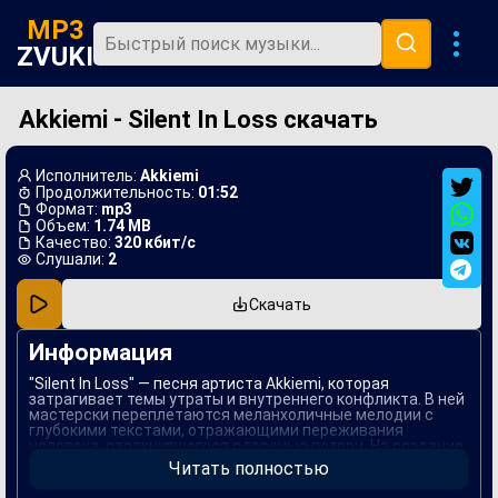
MP3
ZVUKI
Akkiemi - Silent In Loss скачать
Главная
Новинки
Исполнитель:
Akkiemi
Популярная
Продолжительность:
01:52
Формат:
mp3
Объем:
1.74 MB
В машину
Качество:
320 кбит/с
Слушали:
2
Музыка 80х
Скачать
Ремиксы
Информация
"Silent In Loss" — песня артиста Akkiemi, которая
затрагивает темы утраты и внутреннего конфликта. В ней
мастерски переплетаются меланхоличные мелодии с
глубокими текстами, отражающими переживания
человека, столкнувшегося с горечью потери. На создание
этой композиции артиста вдохновили личные
Читать полностью
переживания и сложности, с которыми он столкнулся в
своей жизни.