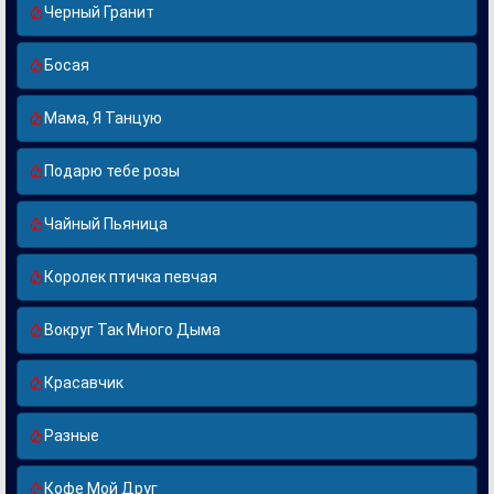
Черный Гранит
Босая
Мама, Я Танцую
Подарю тебе розы
Чайный Пьяница
Королек птичка певчая
Вокруг Так Много Дыма
Красавчик
Разные
Кофе Мой Друг