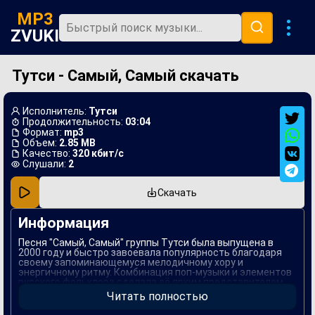
MP3
ZVUKI
Тутси - Самый, Самый скачать
Главная
Новинки
Исполнитель:
Тутси
Популярная
Продолжительность:
03:04
Формат:
mp3
Объем:
2.85 MB
В машину
Качество:
320 кбит/с
Слушали:
2
Музыка 80х
Скачать
Ремиксы
Информация
Песня "Самый, Самый" группы Тутси была выпущена в
2000 году и быстро завоевала популярность благодаря
своему запоминающемуся мелодичному хору и
энергичному ритму. Комбинация поп-музыки и элементов
русского фольклора сделала её ярким представителем
своего жанра. Композиция рассказывает о любви и
Читать полностью
сильных чувствах, что нашло отклик у широкой аудитории.