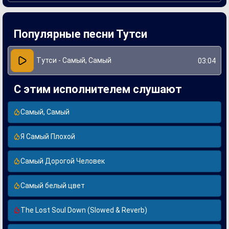
Создание "Самый, Самый" связано с участием
талантливых музыкантов и продюсеров, которые вложили
много усилий в её аранжировку и продюсирование. Группа
Тутси в тот период находилась на пике своей
Популярные песни Тутси
популярности, и данная песня стала одним из знаковых
хитов в репертуаре коллектива. Она продолжает звучать
на радиостанциях и мероприятиях, оставаясь любимой
для многих поклонников.
Тутси - Самый, Самый
03:04
С этим исполнителем слушают
Самый, Самый
Я Самый Плохой
Самый Дорогой Человек
Самый белый цвет
The Lost Soul Down (Slowed & Reverb)