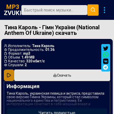
MP3
ZVUKI
Тина Кароль - Гімн України (National
Главная
Anthem Of Ukraine) скачать
Новинки
Популярная
Исполнитель:
Тина Кароль
Продолжительность:
01:36
В машину
Формат:
mp3
Объем:
1.49 MB
Качество:
320 кбит/с
Музыка 80х
Слушали:
2
Ремиксы
Скачать
Информация
Тина Кароль, украинская певица и актриса, представила
свою версию Гимна Украины, который стал символом
национального единства и патриотизма. Ее
интерпретация сочетает в себе мощный вокал и
эмоциональную подачу, что делает исполнение
запоминающимся и вдохновляющим. Песня resonates
Читать полностью