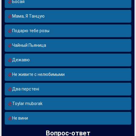
Босая
Мама, Я Танцую
Подарю тебе розы
Чайный Пьяница
Дежавю
Не живите с нелюбимыми
Два перстені
Toylar muborak
Не вини
Вопрос-ответ