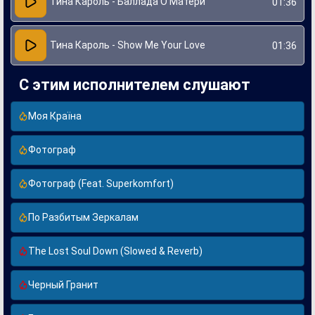
Тина Кароль - Баллада О Матери
01:36
Тина Кароль - Show Me Your Love
01:36
С этим исполнителем слушают
Моя Країна
Фотограф
Фотограф (Feat. Superkomfort)
По Разбитым Зеркалам
The Lost Soul Down (Slowed & Reverb)
Черный Гранит