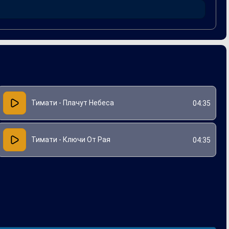
ворчества. Неповторимый стиль, яркие образы и
тий.
Тимати - Плачут Небеса
04:35
Тимати - Ключи От Рая
04:35