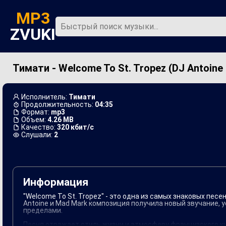
MP3
ZVUKI
Тимати - Welcome To St. Tropez (DJ Antoine
Главная
Новинки
Исполнитель:
Тимати
Продолжительность:
04:35
Формат:
mp3
Объем:
4.26 MB
Качество:
320 кбит/с
Слушали:
2
Информация
"Welcome To St. Tropez" - это одна из самых знаковых пес
Antoine и Mad Mark композиция получила новый звучание, 
пределами.
Песня отражает стиль жизни и атмосферу французского ку