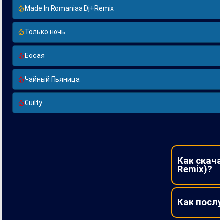
Made In Romaniaa Dj+Remix
Только ночь
Босая
Чайный Пьяница
Guilty
Как скача
Remix)?
Как посл