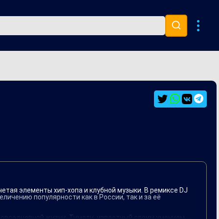
Музыка 80х
Ремиксы
очетая элементы хип-хопа и клубной музыки. В ремиксе DJ
личению популярности как в России, так и за её
 повседневной жизни. Тимати, известный своим умением