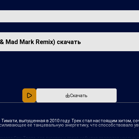
 & Mad Mark Remix) скачать
Популярная
В машину
Скачать
ен Тимати, выпущенная в 2010 году. Трек стал настоящим хитом, с
усиливающее её танцевальную энергетику, что способствовало уве
рорта Сен-Тропе, где тусовки и яркие события являются частью