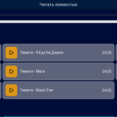
ривнес в трек элементы, которые стали характерными для его т
Читать полностью
 неотъемлемой частью музыкальных вечеринок и летних мероприя
Тимати - Я Еду На Джипе
04:35
Тимати - Мага
04:35
Тимати - Black Star
04:35