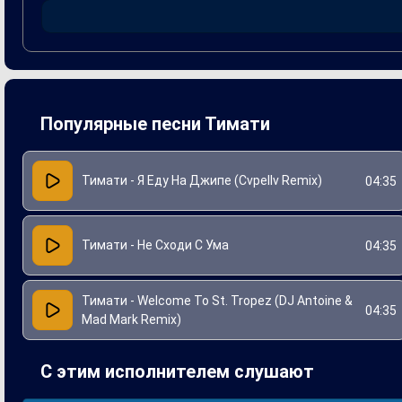
создавать завораживающие мелодии и динамичные ритмы, п
запоминающийся припев сделали "Welcome To St. Tropez"
Популярные песни Тимати
Тимати - Я Еду На Джипе (Cvpellv Remix)
04:35
Тимати - Не Сходи С Ума
04:35
Тимати - Welcome To St. Tropez (DJ Antoine &
04:35
Mad Mark Remix)
С этим исполнителем слушают