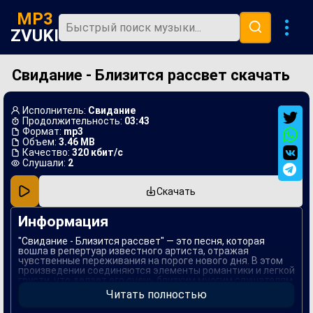
MP3
ZVUKI
Свидание - Близится рассвет скачать
Главная
Новинки
Исполнитель:
Свидание
Популярная
Продолжительность:
03:43
Формат:
mp3
Объем:
3.46 MB
В машину
Качество:
320 кбит/с
Слушали:
2
Музыка 80х
Скачать
Ремиксы
Информация
"Свидание - Близится рассвет" — это песня, которая
вошла в репертуар известного артиста, отражая
чувственные переживания на пороге нового дня. В этом
произведении соединяются элементы романтики и легкой
грусти, что делает его очень близким многим слушателям.
Музыка и текст гармонично дополняют друг друга,
Читать полностью
создавая атмосферу ожидания и надежды.