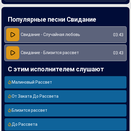
Создание этой песни ознаменовалось сотрудничеством
талантливых композиторов и авторов текстов, что
позволило создать уникальное звучание. Артист вложил в
исполнение искренние эмоции, благодаря чему мелодия
Популярные песни Свидание
запоминается и вызывает отклик у сердца. "Свидание -
Близится рассвет" затрагивает темы любви и надежды,
делая её актуальной для многих молодых людей,
переживающих похожие моменты.
Свидание - Случайная любовь
03:43
Свидание - Близится рассвет
03:43
С этим исполнителем слушают
Малиновый Рассвет
От Заката До Рассвета
Близится рассвет
До Рассвета