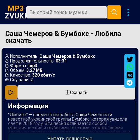
MP3
ZVUKI
Саша Чемеров & Бумбокс - Любила
Главная
скачать
Новинки
Популярная
Исполнитель:
Саша Чемеров & Бумбокс
Продолжительность:
03:31
В машину
Формат:
mp3
Объем:
3.27 MB
Качество:
320 кбит/с
Музыка 80х
Слушали:
2
Ремиксы
Скачать
Информация
"Любила" — совместная работа Саши Чемерова и
известной украинской группы Бумбокс, которая увидела
свет в 2018 году. Эта песня отличается особой
мелодичностью и глубокими текстами, отражающими
сложные чувства и переживания, связанные с любовью и
расставанием. В ней мастерски переплетаются
Читать полностью