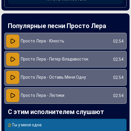
искренним и relatable для слушателей.
Создание «Оставь Меня Одну» стало результатом
сотрудничества с талантливыми авторами и
продюсерами, которые помогли ей передать задуманный
смысл. Музыка в песне сочетает в себе элементы поп и
Популярные песни Просто Лера
электронной музыки, что придает ей современное
звучание. Вскоре после релиза, песня завоевала
популярность и оказалась в ротации на радиостанциях,
подтверждая то, что просто Лера способна затрагивать
Просто Лера - Юность
02:54
сердца своей аудиторией.
Просто Лера - Питер-Владивосток
02:54
Просто Лера - Оставь Меня Одну
02:54
Просто Лера - Лютики
02:54
С этим исполнителем слушают
Ты у меня одна