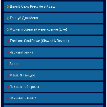
Двічі В Одну Річку Не Війдеш
Танцуй Для Меня
Молчи и обнимай меня крепче (Live)
The Lost Soul Down (Slowed & Reverb)
Черный Гранит
Босая
Мама, Я Танцую
Подарю тебе розы
Чайный Пьяница