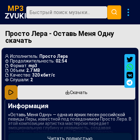
MP3
ZVUKI
Просто Лера - Оставь Меня Одну
Главная
скачать
Новинки
Популярная
Исполнитель:
Просто Лера
Продолжительность:
02:54
В машину
Формат:
mp3
Объем:
2.7 MB
Качество:
320 кбит/с
Музыка 80х
Слушали:
2
Ремиксы
Скачать
Информация
«Оставь Меня Одну» — одна из ярких песен российской
певицы Леры, известной под псевдонимом Просто Лера. В
этой композиции артистка мастерски передает
эмоциональную глубину и уязвимость, создавая
атмосферу, знакомую многим. Лера вдохновилась
личными переживаниями, что сделало текст песни
Читать полностью