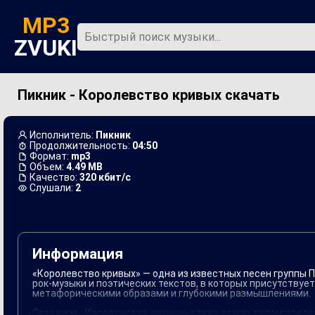
MP3
ZVUKI
Пикник - Королевство кривых скачать
Главная
Новинки
Исполнитель:
Пикник
Продолжительность:
04:50
Формат:
mp3
Объем:
4.49 MB
Качество:
320 кбит/с
Слушали:
2
Информация
«Королевство кривых» — одна из известных песен группы П
рок-музыки и поэтических текстов, в которых присутствуе
метафорическими образами и глубокими размышлениями.
Создание «Королевства кривых» стало результатом плодо