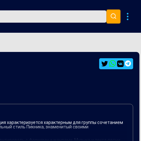
Музыка 80х
Ремиксы
иция характеризуется характерным для группы сочетанием
альный стиль Пикника, знаменитый своими
ентировать с формами и жанрами. Музыка и текст песни