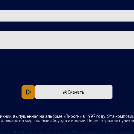
Популярная
В машину
Скачать
икник, выпущенная на альбоме «Пироги» в 1997 году. Эта композ
т аллюзия на мир, полный абсурда и иронии. Песня отражает уник
творной работы коллектива, который всегда стремился эксперим