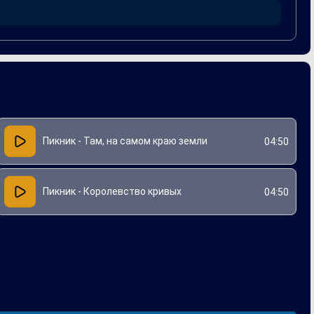
рументальные аранжировки создают эффект погружения в
Пикник - Там, на самом краю земли
04:50
Пикник - Королевство кривых
04:50