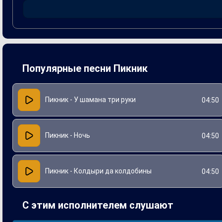
наполняют слушателя атмосферой загадочности и увлекат
сюжет, в котором переплетаются реальность и фантазия, 
Популярные песни Пикник
Пикник - У шамана три руки
04:50
Пикник - Ночь
04:50
Пикник - Колдыри да колдобины
04:50
С этим исполнителем слушают