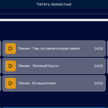
ельности. Пронзительный голос вокалиста и оригинальные инст
Читать полностью
подчеркивая креативный подход группы к написанию музыки.
Пикник - Там, на самом на краю земли
04:50
Пикник - Лиловый Корсет
04:50
Пикник - Из мышеловки
04:50