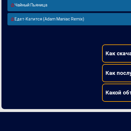
Чайный Пьяница
Едет-Катится (Adam Maniac Remix)
Как скач
Как посл
Какой об