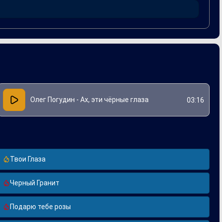
ня быстро нашла отклик в сердцах слушателей, позволяя
Олег Погудин - Ах, эти чёрные глаза
03:16
Твои Глаза
Черный Гранит
Подарю тебе розы