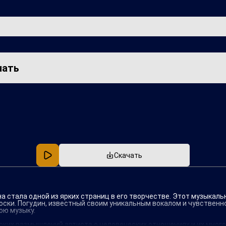
чать
Популярная
В машину
Скачать
на стала одной из ярких страниц в его творчестве. Этот музыкал
оски. Погудин, известный своим уникальным вокалом и чувствен
ою музыку.
оких размышлений артиста о человеческих отношениях и их мног