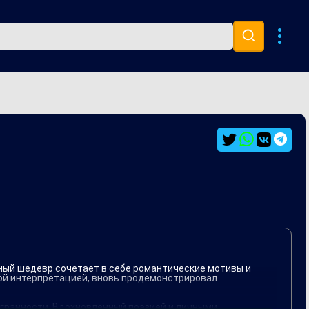
Музыка 80х
Ремиксы
ьный шедевр сочетает в себе романтические мотивы и
ной интерпретацией, вновь продемонстрировал
огранности. Вдохновленный поэзией и личными