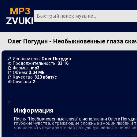
MP3
ZVUKI
Олег Погудин - Необыкновенные глаза ска
Главная
Новинки
Исполнитель:
Олег Погудин
Продолжительность:
03:16
Формат:
mp3
Объем:
3.04 MB
Качество:
320 кбит/с
Слушали:
2
Информация
Песня "Необыкновенные глаза" в исполнении Олега Погуди
глубокие чувства, отражающие сложные эмоции любви и т
способность передавать настоящую душевность через св
Создание "Необыкновенные глаза" стало результатом глуб