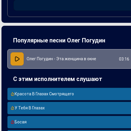
переживаниями, Олег тщательно подбирал слова и мелодию
каждому пережить свою историю, связанную с невидимой
Популярные песни Олег Погудин
Олег Погудин - Эта женщина в окне
03:16
С этим исполнителем слушают
Красота В Глазах Смотрящего
У Тебя В Глазах
Босая