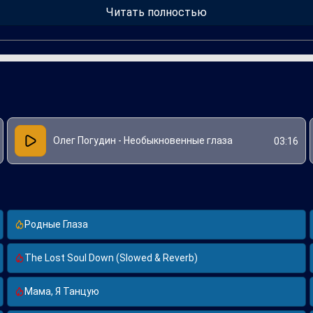
, чтобы воплотить все оттенки чувств в этом произведении. Пес
Читать полностью
 связью между людьми.
Олег Погудин - Необыкновенные глаза
03:16
Родные Глаза
The Lost Soul Down (Slowed & Reverb)
Мама, Я Танцую