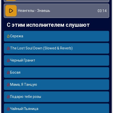
Неангелы - Знаешь
03:14
С этим исполнителем слушают
Сережа
The Lost Soul Down (Slowed & Reverb)
Черный Гранит
Босая
Мама, Я Танцую
Подарю тебе розы
Чайный Пьяница