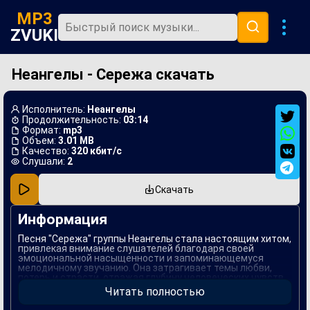
MP3
ZVUKI
Неангелы - Сережа скачать
Главная
Новинки
Исполнитель:
Неангелы
Популярная
Продолжительность:
03:14
Формат:
mp3
Объем:
3.01 MB
В машину
Качество:
320 кбит/с
Слушали:
2
Музыка 80х
Скачать
Ремиксы
Информация
Песня "Сережа" группы Неангелы стала настоящим хитом,
привлекая внимание слушателей благодаря своей
эмоциональной насыщенности и запоминающемуся
мелодичному звучанию. Она затрагивает темы любви,
потерь и страсти, отражая глубину человеческих чувств.
Мелодия, энергичная и в то же время нежная, позволяет
Читать полностью
каждому слушателю сопереживать героям текста.