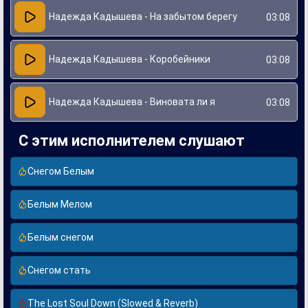
Надежда Кадышева - На забытом берегу
03:08
Надежда Кадышева - Коробейники
03:08
Надежда Кадышева - Виновата ли я
03:08
С этим исполнителем слушают
Снегом Белым
Белым Мелом
Белым снегом
Снегом стать
The Lost Soul Down (Slowed & Reverb)