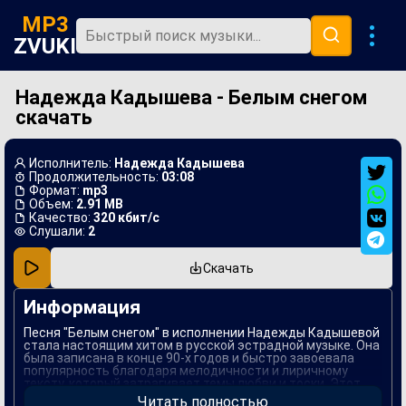
MP3
ZVUKI
Надежда Кадышева - Белым снегом
Главная
скачать
Новинки
Популярная
Исполнитель:
Надежда Кадышева
Продолжительность:
03:08
В машину
Формат:
mp3
Объем:
2.91 MB
Качество:
320 кбит/с
Музыка 80х
Слушали:
2
Ремиксы
Скачать
Информация
Песня "Белым снегом" в исполнении Надежды Кадышевой
стала настоящим хитом в русской эстрадной музыке. Она
была записана в конце 90-х годов и быстро завоевала
популярность благодаря мелодичности и лиричному
тексту, который затрагивает темы любви и тоски. Этот
трек впитал в себя элементы народной музыки, что
Читать полностью