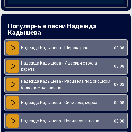
делает его особенно близким и понятным слушателям.
Создание "Белым снегом" стало важной вехой в карьере
Надежды Кадышевой. Артистка, известная своим
уникальным голосом и харизмой, смогла передать в песне
глубину эмоций и чувственности. Композиция активно
Популярные песни Надежда
исполнялась на концертах и различных музыкальных
мероприятиях, укрепляя репутацию Кадышевой как
Кадышева
талантливой и востребованной певицы в российском шоу-
бизнесе.
Надежда Кадышева - Широка река
03:08
Надежда Кадышева - У церкви стояла
03:08
карета
Надежда Кадышева - Расцвела под окошком
03:08
белоснежная вишня
Надежда Кадышева - Ой, мороз, мороз
03:08
Надежда Кадышева - Напилася я пьяна
03:08