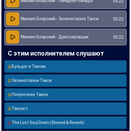
Михаил Боярский - Ланфрен-ланфра
05:22
Михаил Боярский - Зеленоглазое Такси
05:22
Михаил Боярский - Дрессировщик
05:22
С этим исполнителем слушают
Бульдог и Таксик
Зеленоглазое Такси
Полуночное Такси
Таксист
The Lost Soul Down (Slowed & Reverb)