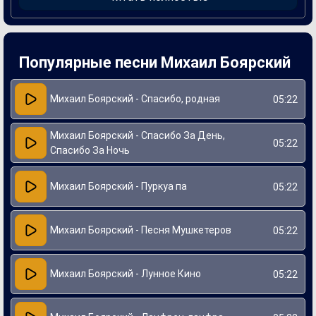
что сделало песню особенно сентиментальной.
Создание «Зеленоглазого такси» связано с эпохой, когда
отечественная музыка переживала изменения. Боярский,
известный своим харизматичным образом и ярким
голосом, смог донести до публики атмосферу мечты и
Популярные песни Михаил Боярский
надежды. Песня часто исполняется на концертах и
остаётся популярной среди разных поколений,
подтверждая свой статус классики советской эстрады.
Михаил Боярский - Спасибо, родная
05:22
Михаил Боярский - Спасибо За День,
05:22
Спасибо За Ночь
Михаил Боярский - Пуркуа па
05:22
Михаил Боярский - Песня Мушкетеров
05:22
Михаил Боярский - Лунное Кино
05:22