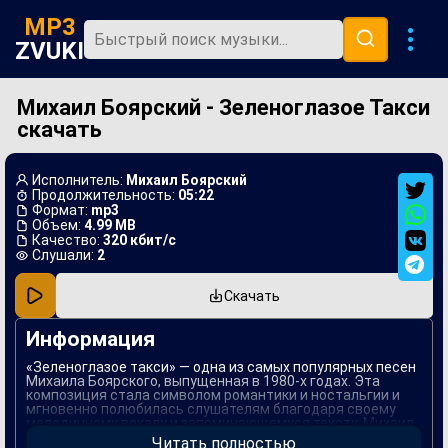
MP3
ZVUKI
Михаил Боярский - Зеленоглазое Такси
Главная
скачать
Новинки
Популярная
Исполнитель:
Михаил Боярский
Продолжительность:
05:22
В машину
Формат:
mp3
Объем:
4.99 MB
Качество:
320 кбит/с
Музыка 80х
Слушали:
2
Ремиксы
Скачать
Информация
«Зеленоглазое такси» — одна из самых популярных песен
Михаила Боярского, выпущенная в 1980-х годах. Эта
композиция стала символом романтики и ностальгии и
мгновенно полюбилась слушателям благодаря своему
мелодичному вокалу и запоминающемуся тексту. Михаил
Боярский вложил в неё личные переживания и эмоции,
Читать полностью