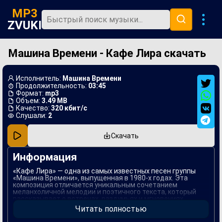
MP3
ZVUKI
Машина Времени - Кафе Лира скачать
Главная
Новинки
Исполнитель:
Машина Времени
Популярная
Продолжительность:
03:45
Формат:
mp3
Объем:
3.49 MB
В машину
Качество:
320 кбит/с
Слушали:
2
Музыка 80х
Скачать
Ремиксы
Информация
«Кафе Лира» — одна из самых известных песен группы
«Машина Времени», выпущенная в 1980-х годах. Эта
композиция отличается уникальным сочетанием
меланхоличной мелодии и поэтичного текста, который
рассказывает о встречах, раздумьях и мгновениях,
проведенных в уютной обстановке кафе. Сложный и
Читать полностью
одновременно простой язык позволяет каждому
слушателю унести что-то свое из этой песни.