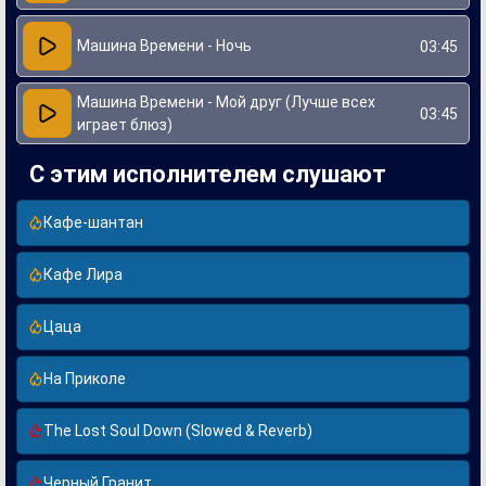
Машина Времени - Ночь
03:45
Машина Времени - Мой друг (Лучше всех
03:45
играет блюз)
С этим исполнителем слушают
Кафе-шантан
Кафе Лира
Цаца
На Приколе
The Lost Soul Down (Slowed & Reverb)
Черный Гранит