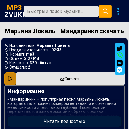
MP3
ZVUKI
Марьяна Локель - Мандаринки скачать
Главная
Новинки
Исполнитель:
Марьяна Локель
Популярная
Продолжительность:
02:33
Формат:
mp3
Объем:
2.37 MB
В машину
Качество:
320 кбит/с
Слушали:
2
Музыка 80х
Скачать
Ремиксы
Информация
«Мандаринки» — популярная песня Марьяны Локель,
которая стала ярким примером её таланта в сочетании
мелодичности и текстовой глубины. В композиции
переплетаются живые эмоции и образы, создавая
атмосферу уюта и ностальгии. Песня отражает простые
радости жизни, воплощенные в ярких метафорах, что
Читать полностью
делает её особенно близкой многим слушателям.