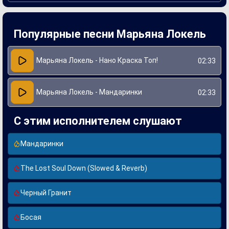
Создание «Мандаринок» стало новым шагом в карьере
Марьяны. Она сама написала текст и присвоила ему
личный опыт, связанный с темой любви и
взаимопонимания. Музыка, выполненная в стильной поп-
Популярные песни Марьяна Локель
анимации, подчеркивает искренность её слов и дарит
слушателям возможность погрузиться в яркий мир
чувств и воспоминаний. Эта песня укрепила позицию
Локель на музыкальной сцене и привлекла внимание
Марьяна Локель - Нано Краска Топ!
02:33
новой аудитории.
Марьяна Локель - Мандаринки
02:33
С этим исполнителем слушают
Мандаринки
The Lost Soul Down (Slowed & Reverb)
Черный Гранит
Босая