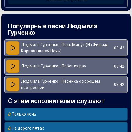
выступил Алексей Рыбников, а слова к песне написала
Лариса Рубальская.
Людмила Гурченко смогла вложить в исполнение песни
свою неподражаемую харизму и выразительность, что
сделало "Пять минут" настоящим хитом. Эта мелодия
Популярные песни Людмила
символизировала дух времени, отображая мечты о любви
и счастье. Благодаря яркому сочетанию музыки и текста,
Гурченко
песня пережила десятилетия и продолжает оставаться
актуальной для новых поколений.
Людмила Гурченко - Пять Минут (Из Фильма
03:42
Карнавальная Ночь)
Людмила Гурченко - Побег из рая
03:42
Людмила Гурченко - Песенка о хорошем
03:42
настроении
С этим исполнителем слушают
Только ночь
На дороге пятак