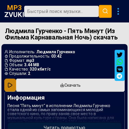
MP3
ZVUKI
Людмила Гурченко - Пять Минут (Из
Главная
Фильма Карнавальная Ночь) скачать
Новинки
Популярная
Исполнитель:
Людмила Гурченко
Продолжительность:
03:42
В машину
Формат:
mp3
Объем:
3.44 MB
Качество:
320 кбит/с
Музыка 80х
Слушали:
2
Ремиксы
Скачать
Информация
Песня "Пять минут" в исполнении Людмилы Гурченко
стала одной из самых запоминающихся мелодий
советского кино, по праву заняв свое место в
музыкальной культуре страны. Она была написана для
фильма "Карнавальная ночь" в 1956 году, который быстро
завоевал популярность среди зрителей. Композитором
Читать полностью