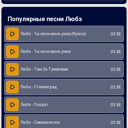
Автором текста выступил известный поэт и музыкант
Игорь Крутой, который совместно с музыкантом Николай
Расторгуевым создал вдохновляющую и мелодичную
Популярные песни Любэ
композицию. Эта песня часто исполняется на
патриотических мероприятиях и праздниках, подчеркивая
свою актуальность и связь с историей России. Музыка и
слова призывают к укреплению духовных традиций и
Любэ - Ты неси меня, река (Краса)
03:38
прославляют красоту родной природы.
Любэ - Ты неси меня, река
03:38
Любэ - Там За Туманами
03:38
Любэ - Сталинград
03:38
Любэ - Солдат
03:38
Любэ - Самоволочка
03:38