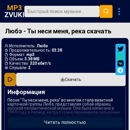
MP3
ZVUKI
Любэ - Ты неси меня, река скачать
Главная
Новинки
Исполнитель:
Любэ
Популярная
Продолжительность:
03:38
Формат:
mp3
Объем:
3.38 MB
В машину
Качество:
320 кбит/с
Слушали:
2
Музыка 80х
Скачать
Ремиксы
Информация
Песня "Ты неси меня, река" во многом стала визитной
карточкой группы Любэ, представляя собой образец
русской патриотической музыки. Она была написана в
1993 году, в период, когда страна переживала серьезные
социальные и политические изменения. Творческий
подход и мелодия отражают стремление к единению с
Читать полностью
природой и истоками, что помогло песне завоевать
сердца слушателей и стать символом целого поколения.