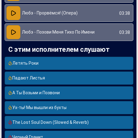
Любэ - Прорвёмся! (Опера)
03:38
Любэ - Позови Меня Тихо По Имени
03:38
С этим исполнителем слушают
Летять Роки
Падают Листья
А Ты Возьми и Позвони
Ух-ты! Мы вышли из бухты
The Lost Soul Down (Slowed & Reverb)
Черный Гранит