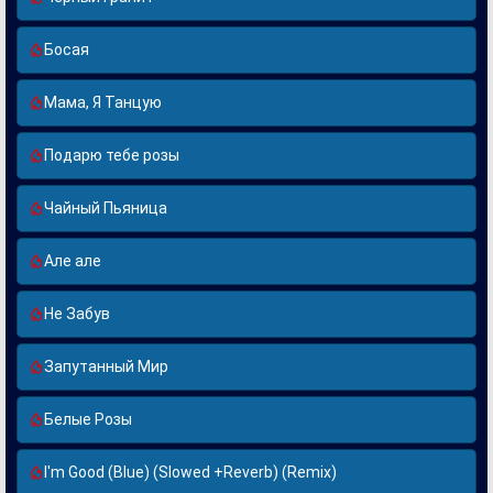
Босая
Мама, Я Танцую
Подарю тебе розы
Чайный Пьяница
Але але
Не Забув
Запутанный Мир
Белые Розы
I'm Good (Blue) (Slowed +Reverb) (Remix)