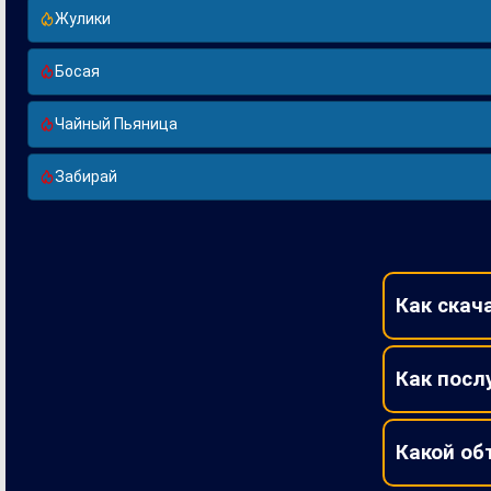
Жулики
Босая
Чайный Пьяница
Забирай
Как скач
Как посл
Какой об