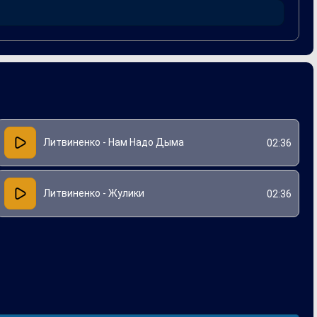
Литвиненко - Нам Надо Дыма
02:36
Литвиненко - Жулики
02:36