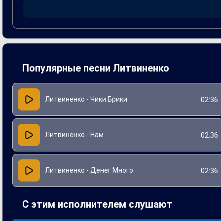
Популярные песни Литвиненко
Литвиненко - Чики Брики
02:36
Литвиненко - Нам
02:36
Литвиненко - Денег Много
02:36
С этим исполнителем слушают