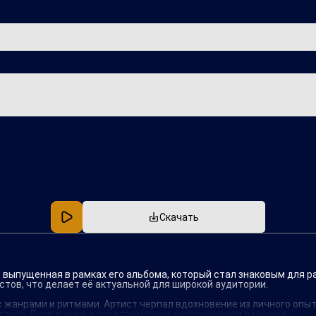
Популярная
В машину
Скачать
, выпущенная в рамках его альбома, который стал знаковым для р
тов, что делает её актуальной для широкой аудитории.
 жанрами и ритмами. Артист черпал вдохновение из личного опыт
тиль Литвиненко и его стремление к искренности в музыке.