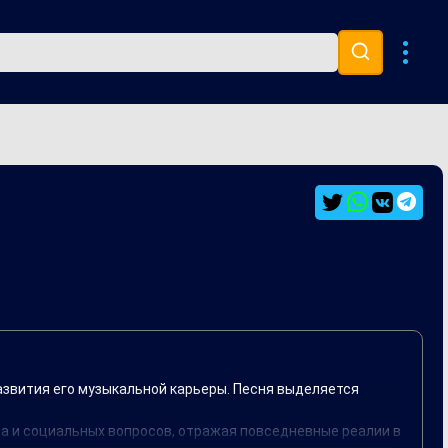
Музыка 80х
Ремиксы
азвития его музыкальной карьеры. Песня выделяется
а и социальных вопросов, отражая повседневные реалии в