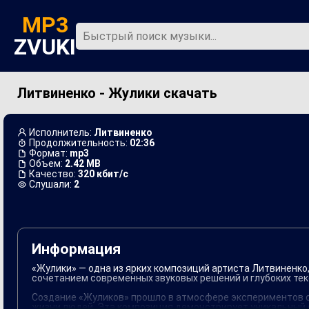
MP3
ZVUKI
Литвиненко - Жулики скачать
Главная
Новинки
Исполнитель:
Литвиненко
Продолжительность:
02:36
Формат:
mp3
Объем:
2.42 MB
Качество:
320 кбит/с
Слушали:
2
Информация
«Жулики» — одна из ярких композиций артиста Литвиненко
сочетанием современных звуковых решений и глубоких текс
Создание «Жуликов» прошло в атмосфере экспериментов с
жизни людей. Эта композиция демонстрирует уникальный с