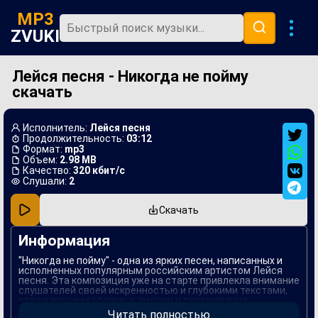
MP3
ZVUKI
Лейся песня - Никогда не пойму
Главная
скачать
Новинки
Популярная
Исполнитель:
Лейся песня
Продолжительность:
03:12
В машину
Формат:
mp3
Объем:
2.98 MB
Качество:
320 кбит/с
Музыка 80х
Слушали:
2
Ремиксы
Скачать
Информация
"Никогда не пойму" - одна из ярких песен, написанных и
исполненных популярным российским артистом Лейся
песня. Эта композиция уже на старте привлекла внимание
слушателей своей искренностью и глубокими текстами,
отражающими сложные эмоции и переживания.
Читать полностью