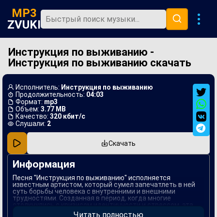
MP3
ZVUKI
Инструкция по выживанию -
Главная
Инструкция по выживанию скачать
Новинки
Популярная
Исполнитель:
Инструкция по выживанию
Продолжительность:
04:03
В машину
Формат:
mp3
Объем:
3.77 MB
Качество:
320 кбит/с
Музыка 80х
Слушали:
2
Ремиксы
Скачать
Информация
Песня "Инструкция по выживанию" исполняется
известным артистом, который сумел запечатлеть в ней
суть борьбы человека с внутренними и внешними
трудностями. Созданная в период, когда многие
столкнулись с кризисом идентичности и стрессом, эта
композиция стала своеобразным манифестом и
Читать полностью