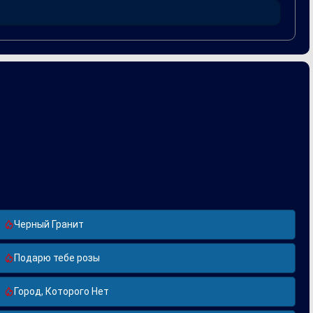
 сцене песня была исполнена множеством других артистов,
Черный Гранит
Подарю тебе розы
Город, Которого Нет