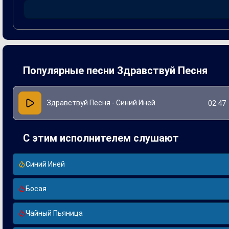
воспоминания автора, что сделало её близкой и понятной
усиляя её популярность и подтверждая статус классики р
Популярные песни Здравствуй Песня
Здравствуй Песня - Синий Иней
02:47
С этим исполнителем слушают
Синий Иней
Босая
Чайный Пьяница