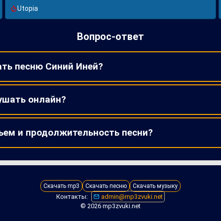
Utopia
Вопрос-ответ
ть песню Синий Иней?
ушать онлайн?
ъем и продолжительность песни?
Скачать mp3
Скачать песню
Скачать музыку
Контакты:
admin@mp3zvuki.net
© 2026 mp3zvuki.net