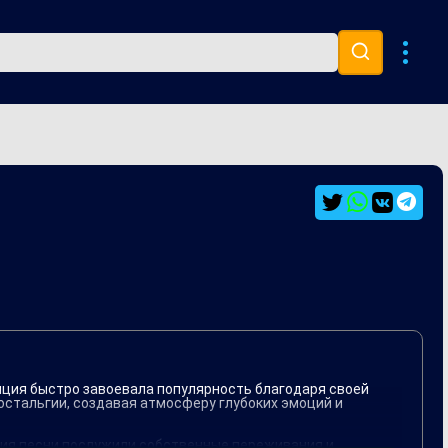
Музыка 80х
Ремиксы
зиция быстро завоевала популярность благодаря своей
остальгии, создавая атмосферу глубоких эмоций и
ания песни послужили собственные переживания и