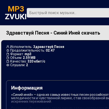
MP3
ZVUKI
Здравствуй Песня - Синий Иней скачать
Главная
Новинки
Исполнитель:
Здравствуй Песня
Продолжительность:
02:47
Формат:
mp3
Объем:
2.59 MB
Качество:
320 кбит/с
Слушали:
2
Информация
«Синий иней» – одна из самых известных песен российског
мелодичности и чувственной лирике, став своеобразной в
искренних переживаний.
Создание «Синего инея» стало результатом мастерства Иг