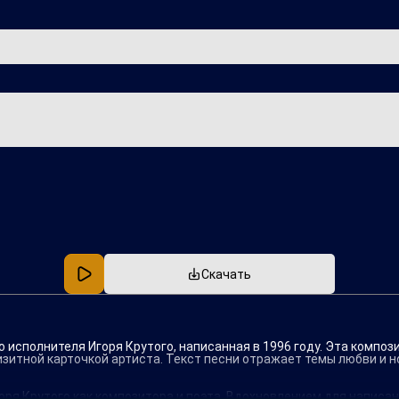
Популярная
В машину
Скачать
о исполнителя Игоря Крутого, написанная в 1996 году. Эта компо
изитной карточкой артиста. Текст песни отражает темы любви и н
оря Крутого как композитора и поэта. Вдохновлением для напис