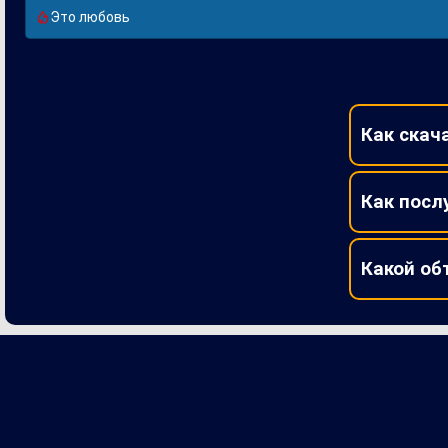
Это любовь
Как скача
Как посл
Какой об