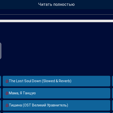
 многим слушателям. С момента своего появления на музыкальной
Читать полностью
оссийской эстрады.
The Lost Soul Down (Slowed & Reverb)
Мама, Я Танцую
Тишина (OST Великий Уравнитель)