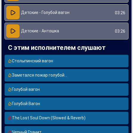
Детские - Голубой вагон
03:26
Детские - Антошка
03:26
С этим исполнителем слушают
Столыпинский вагон
Заметался пожар голубой...
Голубой вагон
Голубой Вагон
The Lost Soul Down (Slowed & Reverb)
Черный Гранит