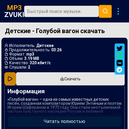
MP3
ZVUKI
Детские - Голубой вагон скачать
Главная
Новинки
Исполнитель:
Детские
Популярная
Продолжительность:
03:26
Формат:
mp3
Объем:
3.19 MB
В машину
Качество:
320 кбит/с
Слушали:
2
Музыка 80х
Скачать
Ремиксы
Информация
«Голубой вагон» – одна из самых известных детских
песен, созданная композитором Юрием Энтиным и поэтом
Игорем Шафераном в 1972 году. Она стала неотъемлемой
частью культурного наследия России и любимой
мелодией для многих поколений. Песня выделяется своей
простотой и наивностью, что делает ее особенно
Читать полностью
привлекательной для детской аудитории.