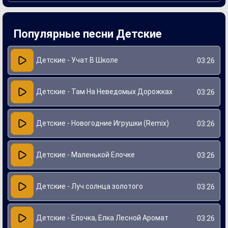
Создание композиции было вдохновлено детскими
мечтами о путешествиях и приключениях. Слова
вызывают яркие образы и представления о волшебных
местах, что способствовало популяризации песни среди
Популярные песни Детские
маленьких слушателей. Через годы «Голубой вагон»
продолжает звучать на праздниках и утренниках,
оставаясь важной частью детской культуры.
Детские - Учат В Школе
03:26
Детские - Там На Неведомых Дорожках
03:26
Детские - Новогодние Игрушки (Remix)
03:26
Детские - Маленькой Елочке
03:26
Детские - Луч солнца золотого
03:26
Детские - Елочка, Елка Лесной Аромат
03:26