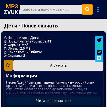
MP3
ZVUKI
Дети - Пэпси скачать
Главная
Новинки
Исполнитель:
Дети
Популярная
Продолжительность:
02:41
Формат:
mp3
Объем:
2.5 MB
В машину
Качество:
320 кбит/с
Слушали:
2
Музыка 80х
Скачать
Ремиксы
Информация
Песня "Дети" была выпущена популярным российским
артистом Пэпси и быстро завоевала внимание
слушателей благодаря своему запоминающемуся
мелодичному звучанию и актуальным текстовым темам.
Автором композиции является сам Пэпси, который в
своих текстах часто затрагивает важные социальные
Читать полностью
вопросы, обращая внимание на проблемы молодого
поколения.