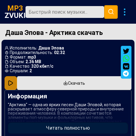
MP3
ZVUKI
Даша Эпова - Арктика скачать
Главная
Новинки
Исполнитель:
Даша Эпова
Популярная
Продолжительность:
02:32
Формат:
mp3
Объем:
2.36 MB
В машину
Качество:
320 кбит/с
Слушали:
2
Музыка 80х
Скачать
Ремиксы
Информация
"Арктика" — одна из ярких песен Даши Эповой, которая
раскрывает атмосферу северной природы и внутренние
переживания человека. В композиции сочетаются
элементы поп-музыки и фольклорных мотивов, что
создаёт уникальное звучание. Лирика песни погружает
слушателя в мир холодных просторов и отражает
Читать полностью
эмоциональную глубину, характерную для творчества
Эповой.