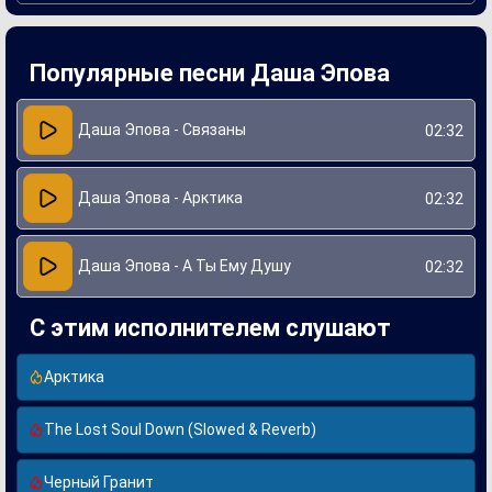
Процесс создания "Арктики" был вдохновлён личным
опытом артистки и её интересом к северным регионам.
Даша Эпова стремилась передать ощущения, которые
Популярные песни Даша Эпова
возникают при встрече с красотой Arctic landscapes.
Работа над песней потребовала тщательной проработки
звучания и текста, что сделало её значимым этапом в
карьере певицы и укрепило её позиции на музыкальной
Даша Эпова - Связаны
02:32
сцене.
Даша Эпова - Арктика
02:32
Даша Эпова - А Ты Ему Душу
02:32
С этим исполнителем слушают
Арктика
The Lost Soul Down (Slowed & Reverb)
Черный Гранит