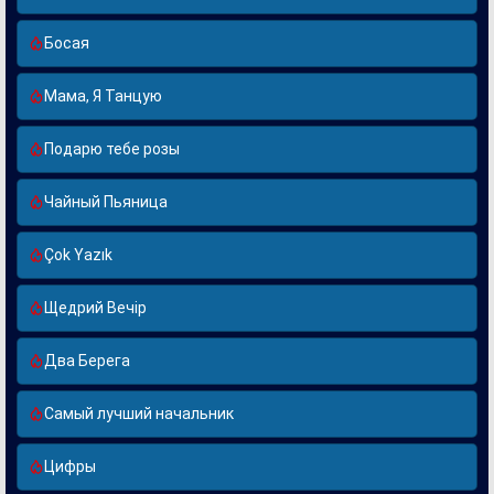
Босая
Мама, Я Танцую
Подарю тебе розы
Чайный Пьяница
Çok Yazık
Щедрий Вечір
Два Берега
Самый лучший начальник
Цифры