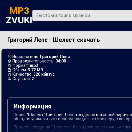
MP3
ZVUKI
Григорий Лепс - Шелест скачать
Главная
Новинки
Исполнитель:
Григорий Лепс
Продолжительность:
04:00
Формат:
mp3
Объем:
3.72 MB
Качество:
320 кбит/с
Слушали:
2
Информация
Песня "Шелест" Григория Лепса выделяется своей лиричнос
обладая уникальным голосом, создает атмосферу, в кото
Процесс создания "Шелеста" был вдохновлен личным опыт
что позволило соединить мелодию и лирику в гармоничном