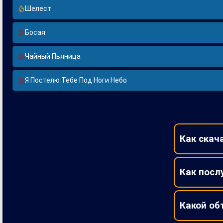
Шелест
Босая
Чайный Пьяница
Я Постелю Тебе Под Ноги Небо
Как скач
Как посл
Какой об