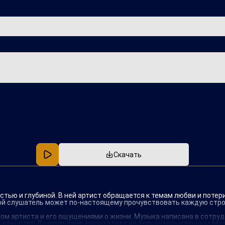
Популярная
В машину
Скачать
тью и глубиной. В ней артист обращается к темам любви и потер
рой слушатель может по-настоящему прочувствовать каждую стро
ом артиста и его ощущениями о жизни. Музыка написана в сотру
 единстве. В результате, песня стала не только музыкальным п