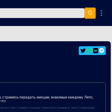
Музыка 80х
Ремиксы
и, стремясь передать эмоции, знакомые каждому. Лепс,
чку.
дничестве с известными композиторами и текстовиками,
роизведением, но и художественным выражением,