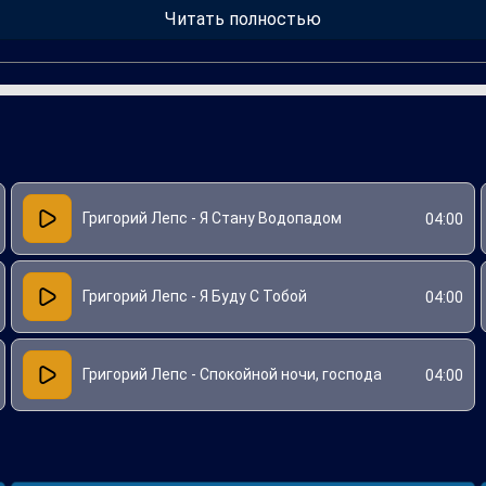
Читать полностью
Григорий Лепс - Я Стану Водопадом
04:00
Григорий Лепс - Я Буду С Тобой
04:00
Григорий Лепс - Спокойной ночи, господа
04:00