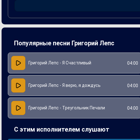
отражающим внутренний мир исполнителя.
Популярные песни Григорий Лепс
Григорий Лепс - Я Счастливый
04:00
Григорий Лепс - Я верю, я дождусь
04:00
Григорий Лепс - Треугольник Печали
04:00
С этим исполнителем слушают