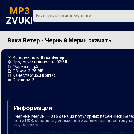
MP3
ZVUKI
Вика Ветер - Черный Мерин скачать
Главная
Новинки
Исполнитель:
Вика Ветер
Продолжительность:
02:58
Формат:
mp3
Объем:
2.76 MB
Качество:
320 кбит/с
Слушали:
2
Информация
"Черный Мерин" — это одна из популярных песен Вики Вет
поп и R&B, создавая динамичное и запоминающееся звучан
слушателям.
Создание "Черного Мерина" стало важным этапом в карьер