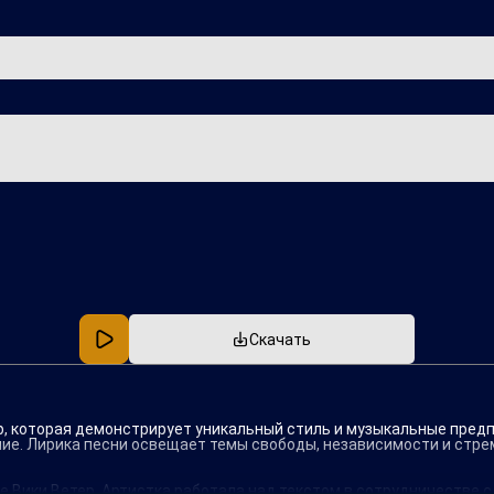
Популярная
В машину
Скачать
ер, которая демонстрирует уникальный стиль и музыкальные пре
ие. Лирика песни освещает темы свободы, независимости и стрем
е Вики Ветер. Артистка работала над текстом в сотрудничестве 