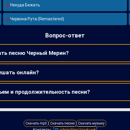
Некуда Бежать
Червона Рута (Remastered)
Вопрос-ответ
ать песню Черный Мерин?
ушать онлайн?
ъем и продолжительность песни?
Скачать mp3
Скачать песню
Скачать музыку
Контакты:
admin@mp3zvuki.net