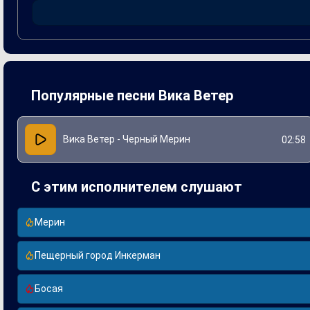
достичь гармоничного соединения музыки и слова. Песня б
новые возможности для творчества.
Популярные песни Вика Ветер
Вика Ветер - Черный Мерин
02:58
С этим исполнителем слушают
Мерин
Пещерный город Инкерман
Босая