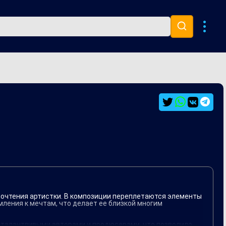
Музыка 80х
Ремиксы
дпочтения артистки. В композиции переплетаются элементы
ления к мечтам, что делает ее близкой многим
с талантливыми авторами и продюсерами, что позволило