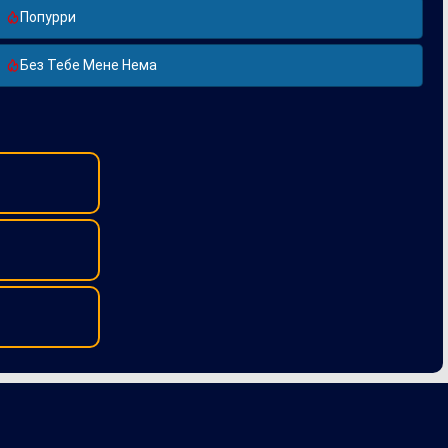
Попурри
Без Тебе Мене Нема