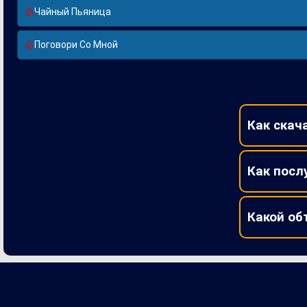
Чайный Пьяница
Поговори Со Мной
Как скач
Как посл
Какой об