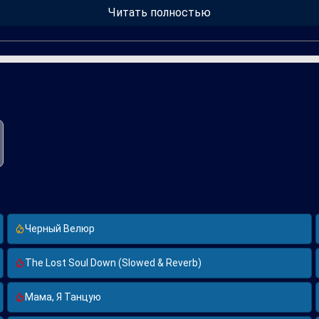
ыла хорошо принята критиками и публикой, укрепив позиции Вики
Читать полностью
Черный Велюр
The Lost Soul Down (Slowed & Reverb)
Мама, Я Танцую