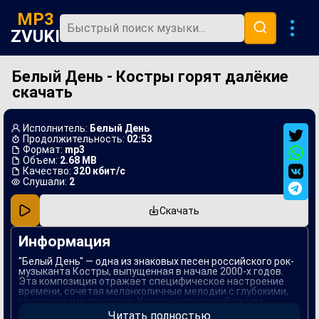
MP3
ZVUKI
Белый День - Костры горят далёкие
Главная
скачать
Новинки
Популярная
Исполнитель:
Белый День
Продолжительность:
02:53
В машину
Формат:
mp3
Объем:
2.68 MB
Качество:
320 кбит/с
Музыка 80х
Слушали:
2
Ремиксы
Скачать
Информация
"Белый День" — одна из знаковых песен российского рок-
музыканта Костры, выпущенная в начале 2000-х годов.
Эта композиция отражает специфическое настроение
времени, сочетая меланхоличные мелодии с глубокими,
задушевными текстами. Костры, известный своим
уникальным стилем, в этой песне задействовал
Читать полностью