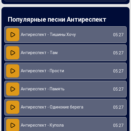
В процессе создания "Там" музыканты работали над
сочетанием мелодии и текста, что позволило добиться
гармонии между музыкальным сопровождением и
Популярные песни Антиреспект
лирическими мотивами. Песня отражает личные
переживания и опыт артистов, что делает её более
близкой и понятной слушателям. Эта работа стала не
только успешным хитом, но и важным этапом в
Антиреспект - Тишины Хочу
05:27
творческом развитии Антиреспекта, позволяя им
расширить аудиторию и утвердиться на музыкальной
сцене.
Антиреспект - Там
05:27
Антиреспект - Прости
05:27
Антиреспект - Память
05:27
Антиреспект - Одинокие берега
05:27
Антиреспект - Купола
05:27