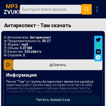
MP3
ZVUKI
Антиреспект - Там скачать
Главная
Новинки
Исполнитель:
Антиреспект
Популярная
Продолжительность:
05:27
Формат:
mp3
Объем:
5.07 MB
В машину
Качество:
320 кбит/с
Слушали:
2
Музыка 80х
Скачать
Ремиксы
Информация
Песня "Там" от группы Антиреспект является одной из
заметных работ коллектива, которая сочетает в себе
элементы рок-музыки и глубокие лирические тексты.
Созданная в 2020 году, композиция быстро привлекла
внимание благодаря своей эмоциональной нагрузке и
выразительному звучанию. Тематика песни затрагивает
Читать полностью
вопросы внутреннего поиска и стремления к местам,
которые символизируют покой и умиротворение.