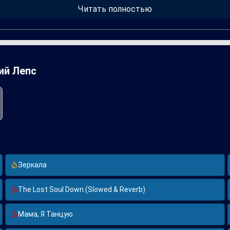
.
Читать полностью
нем мире человека и его отражении в окружающей действительно
оклонников музыки, укрепив позиции Ани Лорак и Григория Лепса 
ий Лепс
Зеркала
The Lost Soul Down (Slowed & Reverb)
Мама, Я Танцую