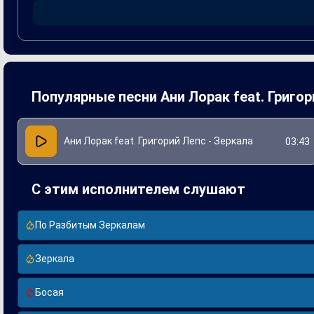
радиостанциях, но и на концертных площадках обеих звезд
Эта песня подтолкнула публику к размышлениям о внутрен
настоящим хитом, получив признание как критиков, так и п
Популярные песни Ани Лорак feat. Григор
Ани Лорак feat. Григорий Лепс - Зеркала
03:43
С этим исполнителем слушают
По Разбитым Зеркалам
Зеркала
Босая