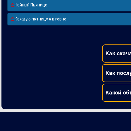
Чайный Пьяница
Каждую пятницу я в говно
Как скач
Как посл
Какой об