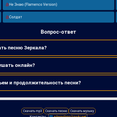
Не Знаю (Flamenco Version)
Солдат
Вопрос-ответ
ать песню Зеркала?
ушать онлайн?
ъем и продолжительность песни?
Скачать mp3
Скачать песню
Скачать музыку
Контакты:
admin@mp3zvuki.net