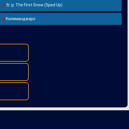
첫 눈 The First Snow (Sped Up)
Килиманджаро