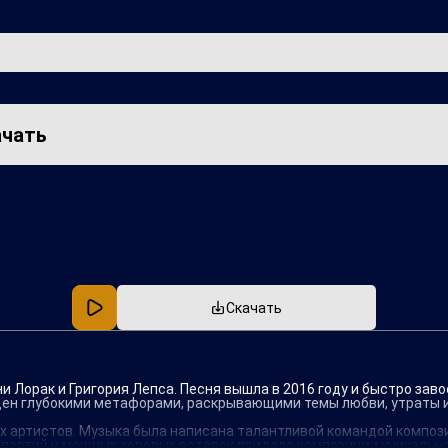
ачать
Популярная
В машину
Скачать
ни Лорак и Григория Лепса. Песня вышла в 2016 году и быстро за
щен глубокими метафорами, раскрывающими темы любви, утраты 
их артистов. Музыка была написана талантливой командой композ
 партий и мощных хоровых вставок придало композиции уникально