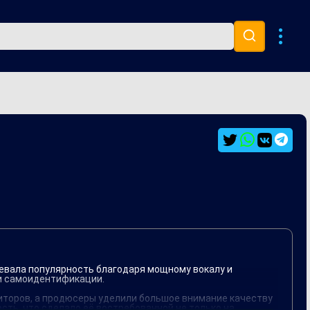
Музыка 80х
Ремиксы
воевала популярность благодаря мощному вокалу и
и самоидентификации.
иторов, а продюсеры уделили большое внимание качеству
сть, что сделало её востребованной не только на