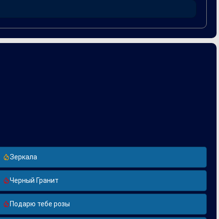
сти. За время своего существования «Зеркала» стали
в мире эстрады.
Зеркала
Черный Гранит
Подарю тебе розы