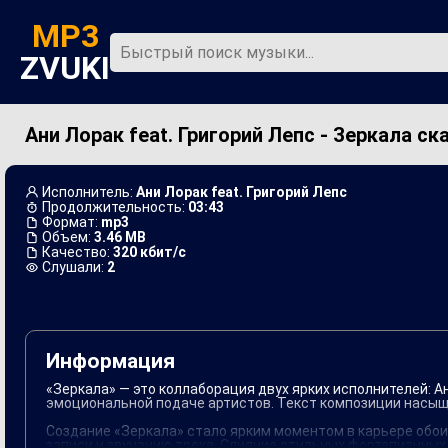
MP3
ZVUKI
Ани Лорак feat. Григорий Лепс - Зеркала ск
Главная
Новинки
Исполнитель:
Ани Лорак feat. Григорий Лепс
Продолжительность:
03:43
Формат:
mp3
Объем:
3.46 MB
Качество:
320 кбит/с
Слушали:
2
Информация
«Зеркала» — это коллаборация двух ярких исполнителей: А
эмоциональной подаче артистов. Текст композиции насы
Создание «Зеркала» стало ярким моментом в карьере обо
записи и звучанию трека. Слияние стильных фортепианных