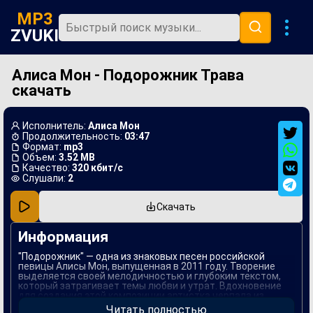
MP3
ZVUKI
Алиса Мон - Подорожник Трава
Главная
скачать
Новинки
Популярная
Исполнитель:
Алиса Мон
Продолжительность:
03:47
В машину
Формат:
mp3
Объем:
3.52 MB
Качество:
320 кбит/с
Музыка 80х
Слушали:
2
Ремиксы
Скачать
Информация
"Подорожник" — одна из знаковых песен российской
певицы Алисы Мон, выпущенная в 2011 году. Творение
выделяется своей мелодичностью и глубоким текстом,
который затрагивает темы любви и утрат. Вдохновение
для создания этой композиции артистка черпала из
личного опыта, что придает ей особую искренность и
Читать полностью