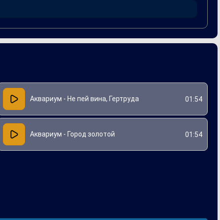
лжает оставаться актуальной и любимой для нового
Аквариум - Не пей вина, Гертруда
01:54
Аквариум - Город золотой
01:54