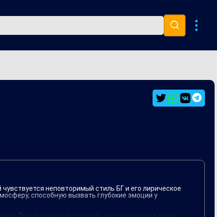
Музыка 80х
Ремиксы
ей чувствуется неповторимый стиль БГ и его лирическое
мосферу, способную вызвать глубокие эмоции у
ени. Песня призвана отразить дух эпохи, когда люди