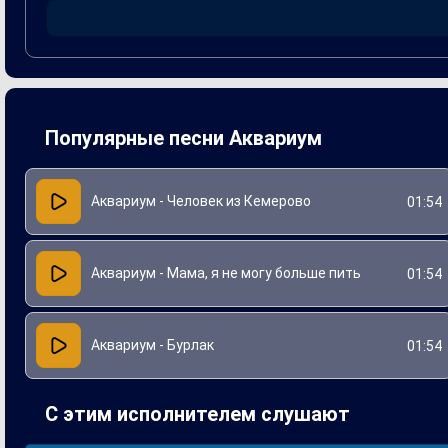
искали утешение и поддержку друг в друге. Благодаря за
поколения слушателей.
Популярные песни Аквариум
Аквариум - Человек из Кемерово
01:54
Аквариум - Мама, я не могу больше пить
01:54
Аквариум - Бурлак
01:54
С этим исполнителем слушают