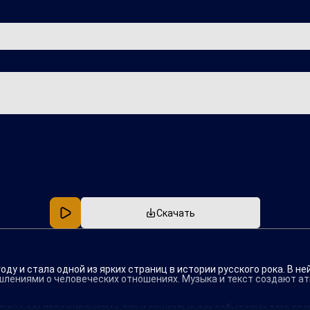
Популярная
В машину
Скачать
оду и стала одной из ярких страниц в истории русского рока. В н
лениями о человеческих отношениях. Музыка и текст создают ат
 личными переживаниями, так и социальными событиями того врем