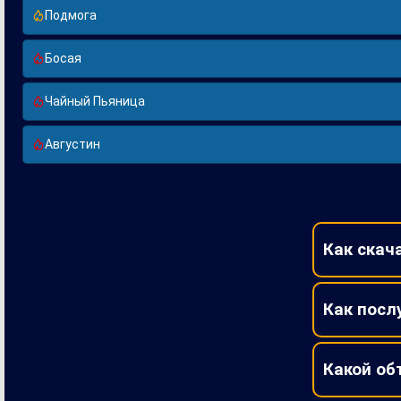
Подмога
Босая
Чайный Пьяница
Августин
Как скач
Как посл
Какой об