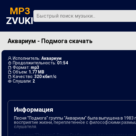
MP3
ZVUKI
Аквариум - Подмога скачать
Главная
Новинки
Исполнитель:
Аквариум
Продолжительность:
01:54
Формат:
mp3
Объем:
1.77 MB
Качество:
320 кбит/с
Слушали:
2
Информация
Песня "Подмога" группы "Аквариум" была выпущена в 1983 г
восприятие жизни, переплетенное с философскими размыш
слушателя.
Создавая "Подмогу", Борис Гребенщиков вдохновлялся как