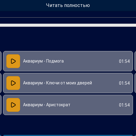
поминающейся мелодии и выразительным словам, "Подмога" продо
Читать полностью
Аквариум - Подмога
01:54
Аквариум - Ключи от моих дверей
01:54
Аквариум - Аристократ
01:54