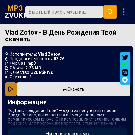
MP3
ZVUKI
Vlad Zotov - В День Рождения Твой
Главная
скачать
Новинки
Популярная
Исполнитель:
Vlad Zotov
Продолжительность:
02:26
В машину
Формат:
mp3
Объем:
2.26 MB
Качество:
320 кбит/с
Музыка 80х
Слушали:
2
Ремиксы
Скачать
Информация
"В День Рождения Твой" — одна из популярных песен
Владa Зотова, выполненная в эмоциональном и
романтическом ключе. Эта композиция стала настоящим
подарком для поклонников артиста, отмечая важные
моменты жизни и праздников. В ней отражены искренние
чувства и глубокие привязанности, что делает песню
Читать полностью