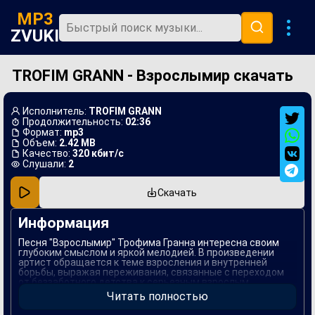
MP3
ZVUKI
TROFIM GRANN - Взрослымир скачать
Главная
Новинки
Исполнитель:
TROFIM GRANN
Популярная
Продолжительность:
02:36
Формат:
mp3
Объем:
2.42 MB
В машину
Качество:
320 кбит/с
Слушали:
2
Музыка 80х
Скачать
Ремиксы
Информация
Песня "Взрослымир" Трофима Гранна интересна своим
глубоким смыслом и яркой мелодией. В произведении
артист обращается к теме взросления и внутренней
борьбы, выражая переживания, связанные с переходом
от беззаботного детства к серьезным взрослым
вопросам. Лирика наполнена метафорами, которые
Читать полностью
помогают лучше понять эмоциональный контекст и
философию жизни.