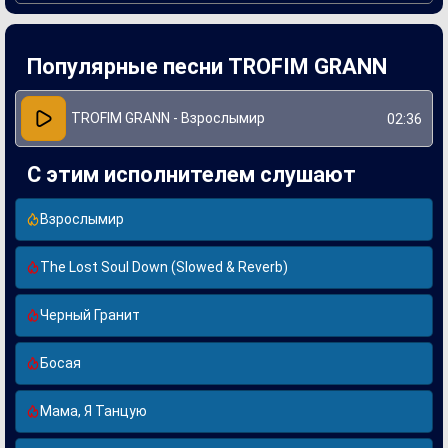
Создание "Взрослымир" стало важным этапом в карьере
Трофима Гранна. Артист вложил в песню собственный
опыт и размышления о жизни, что сделало её особенно
Популярные песни TROFIM GRANN
близкой многим слушателям. Уникальное сочетание
музыки и текста позволяет воспринимать композицию как
не просто развлечение, а глубокое произведение
искусства, способное вызвать резонанс у разных
TROFIM GRANN - Взрослымир
02:36
поколений.
С этим исполнителем слушают
Взрослымир
The Lost Soul Down (Slowed & Reverb)
Черный Гранит
Босая
Мама, Я Танцую