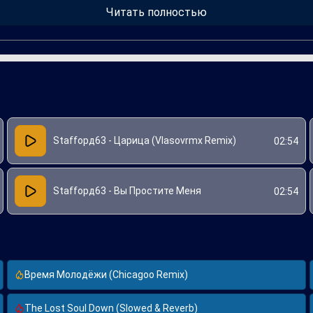
нием и вдохновляя на создание новых танцевальных версий. "Ца
Читать полностью
ляд на уже знакомую композицию.
Staffорд63 - Царица (Vlasovrmx Remix)
02:54
Staffорд63 - Вы Простите Меня
02:54
Время Молодёжи (Chicagoo Remix)
The Lost Soul Down (Slowed & Reverb)