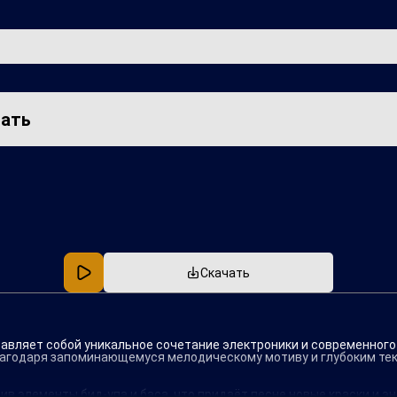
чать
Популярная
В машину
Скачать
ставляет собой уникальное сочетание электроники и современног
благодаря запоминающемуся мелодическому мотиву и глубоким т
ив элементы бид-упа и баса, что придаёт песне новые краски и э