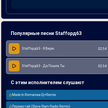
позволяя более широкой аудитории насладиться произведе
клубах и на музыкальных площадках, привнося свежий взг
Популярные песни Staffорд63
Staffорд63 - Я Верю
02:54
Staffорд63 - Да Пошла Ты
02:54
С этим исполнителем слушают
Made In Romaniaa Dj+Remix
Перемотай (Slava Slam Radio Remix)