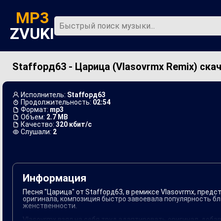
MP3
ZVUKI
Staffорд63 - Царица (Vlasovrmx Remix) ска
Главная
Новинки
Исполнитель:
Staffорд63
Продолжительность:
02:54
Формат:
mp3
Объем:
2.7 MB
Качество:
320 кбит/с
Слушали:
2
Информация
Песня "Царица" от Staffорд63, в ремиксе Vlasovrmx, пред
оригинала, композиция быстро завоевала популярность 
женственности.
Vlasovrmx взял на себя труд адаптировать оригинал, добав