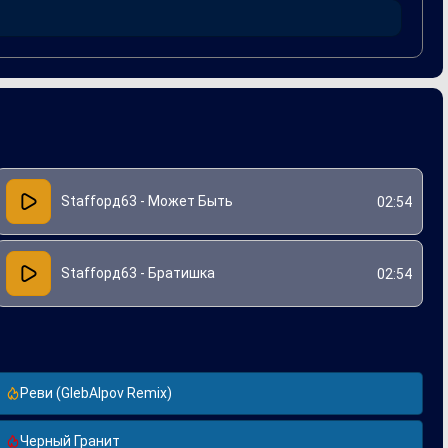
рица" в интерпретации Vlasovrmx продолжает жить в
Staffорд63 - Может Быть
02:54
Staffорд63 - Братишка
02:54
Реви (GlebAlpov Remix)
Черный Гранит