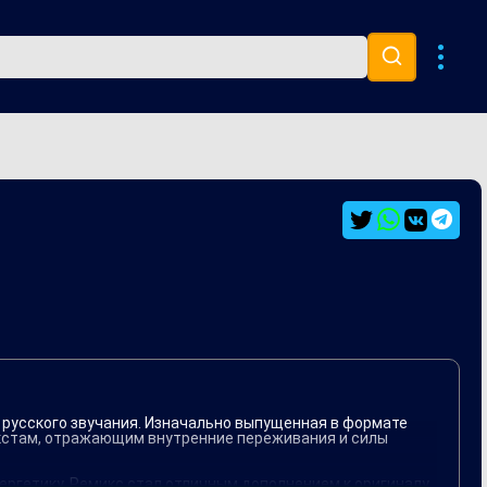
Музыка 80х
Ремиксы
о русского звучания. Изначально выпущенная в формате
екстам, отражающим внутренние переживания и силы
нергетику. Ремикс стал отличным дополнением к оригиналу,