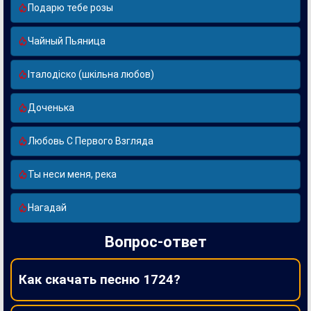
Подарю тебе розы
Чайный Пьяница
Італодіско (шкільна любов)
Доченька
Любовь С Первого Взгляда
Ты неси меня, река
Нагадай
Вопрос-ответ
Как скачать песню 1724?