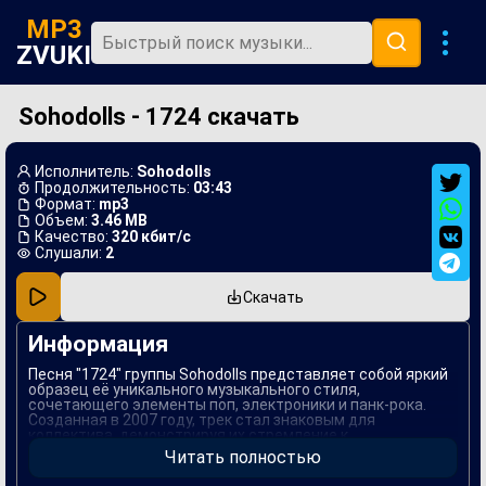
MP3
ZVUKI
Sohodolls - 1724 скачать
Главная
Новинки
Исполнитель:
Sohodolls
Популярная
Продолжительность:
03:43
Формат:
mp3
Объем:
3.46 MB
В машину
Качество:
320 кбит/с
Слушали:
2
Музыка 80х
Скачать
Ремиксы
Информация
Песня "1724" группы Sohodolls представляет собой яркий
образец её уникального музыкального стиля,
сочетающего элементы поп, электроники и панк-рока.
Созданная в 2007 году, трек стал знаковым для
коллектива, демонстрируя их стремление к
экспериментам с звучанием и текстами. Лирика
Читать полностью
композиции отражает личные переживания и сложные
эмоции, в то время как энергичные ритмы способствуют