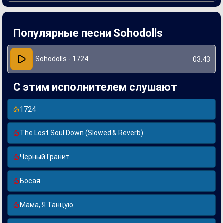
созданию живой атмосферы.
В процессе записи "1724" группа использовала
разнообразные синтезаторы и ритмические конструкции,
Популярные песни Sohodolls
что придаёт песне характерное звучание, отличающее её
от традиционного поп-музыканта. Креативный подход
Sohodolls позволил создать не только запоминающуюся
мелодию, но и глубокий текст, который привлекает
Sohodolls - 1724
03:43
внимание слушателей и заставляет их задуматься о
насущных темах.
С этим исполнителем слушают
1724
The Lost Soul Down (Slowed & Reverb)
Черный Гранит
Босая
Мама, Я Танцую