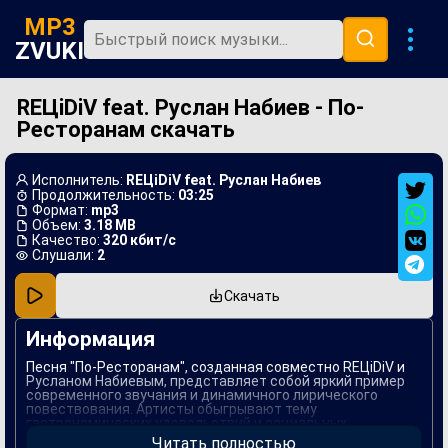
MP3
ZVUKI
REЦiDiV feat. Руслан Набиев - По-
Главная
Ресторанам скачать
Новинки
Популярная
Исполнитель:
REЦiDiV feat. Руслан Набиев
Продолжительность:
03:25
В машину
Формат:
mp3
Объем:
3.18 MB
Качество:
320 кбит/с
Музыка 80х
Слушали:
2
Ремиксы
Скачать
Информация
Песня "По-Ресторанам", созданная совместно REЦiDiV и
Русланом Набиевым, представляет собой яркий пример
современного звучания и динамичного лирического
повествования. Артисты обыгрывают тему
гастрономических удовольствий и социальных
взаимодействий в атмосфере городских ресторанов,
Читать полностью